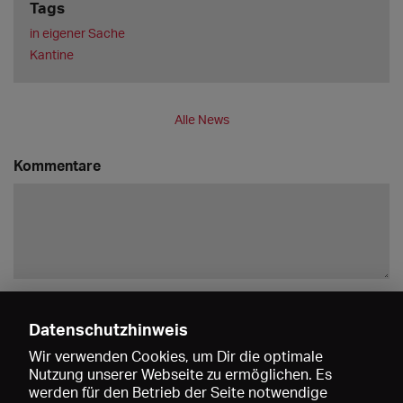
Tags
in eigener Sache
Kantine
Alle News
Kommentare
Speichern
Datenschutzhinweis
Andrim Emini
Wir verwenden Cookies, um Dir die optimale
Cool, cool. Danke!
Nutzung unserer Webseite zu ermöglichen. Es
23.12.2021 12:08
werden für den Betrieb der Seite notwendige