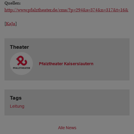
Quellen:
http://www.pfalztheater.de/cms/?p=294&s=374&n=317&t=16&
[
KaJa
]
Theater
Pfalztheater Kaiserslautern
Tags
Leitung
Alle News