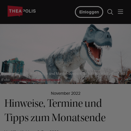
Einloggen
© Wer jetzt noch ohne Mütze und Mantel rausgeht, ist halt auch selbst schuld.
(Foto:
)
Lucas George Wendt on Unsplash
November 2022
Hinweise, Termine und
Tipps zum Monatsende