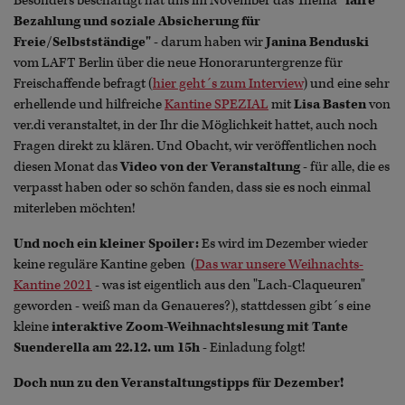
Besonders beschäftigt hat uns im November das Thema
"faire
Bezahlung und soziale Absicherung für
Freie/Selbstständige"
- darum haben wir
Janina Benduski
vom LAFT Berlin über die neue Honoraruntergrenze für
Freischaffende befragt (
hier geht´s zum Interview
) und eine sehr
erhellende und hilfreiche
Kantine SPEZIAL
mit
Lisa Basten
von
ver.di veranstaltet, in der Ihr die Möglichkeit hattet, auch noch
Fragen direkt zu klären. Und Obacht, wir veröffentlichen noch
diesen Monat das
Video von der Veranstaltung
- für alle, die es
verpasst haben oder so schön fanden, dass sie es noch einmal
miterleben möchten!
Und noch ein kleiner Spoiler:
Es wird im Dezember wieder
keine reguläre Kantine geben (
Das war unsere Weihnachts-
Kantine 2021
- was ist eigentlich aus den "Lach-Claqueuren"
geworden - weiß man da Genaueres?), stattdessen gibt´s eine
kleine
interaktive
Zoom-Weihnachtslesung mit Tante
Suenderella am 22.12. um 15h
- Einladung folgt!
Doch nun zu den Veranstaltungstipps für Dezember!