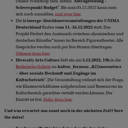
Online-Workshop zum Thema
"Antragstellung –
Schwerpunkt Budget"
. Bis zum 05.12.2022 kann man
sich noch anmelden,
und zwar hier
.
Die
(e)merge-Abschlussveranstaltungen der UNIMA
Deutschland
finden
vom 11.-16.12.2022
statt. Das
Projekt fördert den Austausch zwischen ukrainischen und
deutschen Künstler*innen im Bereich Figurentheater. Alle
Gespräche werden auch per live-Stream übertragen.
Näheres dazu hier
.
Diversity Arts Culture
lädt ein am
5.12.2022, 19h
in die
Berlinische Galerie
zu:
kultur_formen: „K(l)assensturz
– über soziale Herkunft und Zugänge im
Kulturbetrieb"
. Die Veranstaltung widmet sich der Frage,
wie Klassenverhältnisse aufgebrochen und Ressourcen im
Kulturbereich gerechter verteilt werden können. Der
Eintritt ist frei.
Mehr dazu hier
.
Und was erwartet uns sonst noch in der nächsten Zeit? Save
the dates!