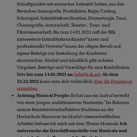
Schnittpunkte mit szenischer Intimität haben, aus den
Bereichen Szenografie, Produktion, Regie, Casting,
Schauspiel, Intimitätskoordination, Dramaturgie, Tanz,
Choreografie, Autorschaft, Theater-, Tanz- und
Filmwissenschaft. Bis zum 14.01.2023 ruft der BIK
interessierte Intimitätskoordinator*innen und
professionelle Vertreter*innen der obigen Berufe auf,
eigene Beiträge zur Gestaltung der Konferenz
einzureichen. Medial und inhaltlich gibt es keine
Vorgaben. Beiträge und Vorschläge für eine Kontribution
bitte
bis zum 14.01.2023 an
:
info@b-ik.art
.
Ab dem
12.12.2022
kann man sich verbindlich
über die Homepage
anmelden
.
Achtung Musical People:
Es hat uns ein Aufruf erreicht
von einer jungen, ambitionierten Studentin: "Im Rahmen
meines Betriebswirtschaftslehre Studiums an der
Hochschule Hannover im Modul wissenschaftlichen
Arbeiten befasse ich mich mit dem Thema Musicals.
Ich
untersuche die Geschäftsmodelle von Musicals und