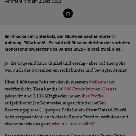
Veröffentlicht am 2. Dez 2022
Ein Knacken im Unterholz, der Glühweinbecher vibriert -
Achtung, Füße hoch! - Es naht mit Riesenschritten der vorletzte
Monatsendnewsletter des Jahres 2022 - in drei, zwei, eins...
Ja, die Tage sind kurz, dunkel und össelig - aber auf Theapolis
war auch der November ein recht bunter und bewegter Monat:
Über 1.000 neue
Jobs
wurden in unserem
Stellenmarkt
veröffentlicht,
Thea
hat die
80.000-Produktionen-Grenze
geknackt und
1.116 Mitglieder
haben
ihre Profile
aufgehübscht (äußerst weise, angesichts der heißen
Besetzungsphase!). Apropos: Falls Ihr ein
Crew United-Profil
habt, vergesst nicht, auch dies in Eurem Profil zu verlinken und
vice versa (wie das geht,
wird u.a. hier erklärt
)!