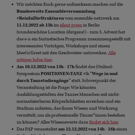
Wir möchten Euch gerne aufmerksam machen auf die
Bundesweite Ensembleversammlung
#ReinInDieStrukturen
vom ensemble-netzwerk am
11.12.2022 ab 13h
im
silent green
in Berlin
(wunderschöne Location übrigens!) - zum 3. Advent hat
das e-n ein fantastisches Programm zusammengestellt mit
interessanten Vorträgen, Workshops und einem
Meet’n’Greet mit den Geschwister-netzwerken.
Alle
nötigen Infos: hier
.
Am 10.12.2022 von 13h - 17h
findet das (Online)-
Symposium
POSITIONEN:TANZ #5: "Wege in und
durch Tanzstudiengänge"
statt. Schwerpunkt der
Veranstaltung ist die Frage: Wie könnten
Ausbildungsstädten des Tanzes Menschen mit nicht-
normatisierbaren Körperlichkeiten erreichen und ein
Studium anbieten, das ihnen Wissen und Werkzeug
vermittelt, um als professionelle Tänzer*innen bestehen
zu können? Alles Wissenswerte dazu
findet sich hier
.
Das PAP veranstaltet
am 12.12.2022 von 14h - 18h
einen