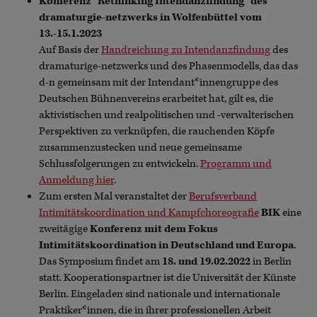
Konferenz "Rethinking Intendanzfindung" des
dramaturgie-netzwerks in Wolfenbüttel vom
13.-15.1.2023
Auf Basis der
Handreichung zu Intendanzfindung
des
dramaturige-netzwerks und des Phasenmodells, das das
d-n gemeinsam mit der Intendant*innengruppe des
Deutschen Bühnenvereins erarbeitet hat, gilt es, die
aktivistischen und realpolitischen und -verwalterischen
Perspektiven zu verknüpfen, die rauchenden Köpfe
zusammenzustecken und neue gemeinsame
Schlussfolgerungen zu entwickeln.
Programm und
Anmeldung hier
.
Zum ersten Mal veranstaltet der
Berufsverband
Intimitätskoordination und Kampfchoreografie
BIK
eine
zweitägige
Konferenz mit dem Fokus
Intimitätskoordination in Deutschland und Europa
.
Das Symposium findet am
18. und 19.02.2022
in Berlin
statt. Kooperationspartner ist die Universität der Künste
Berlin. Eingeladen sind nationale und internationale
Praktiker*innen, die in ihrer professionellen Arbeit