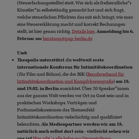
(Steuerfachangestellte) statt. Wer sich als freiberufliche*r
Künstler*in selbstständig gemacht hat und sich fragt,
welche steuerlichen Pflichten das mit sich bringt, wie man
eine Steuererklärung macht und korrekt Rechnungen
stellt, ist hier genau richtig.
Details hier
.
Anmeldung bis 6.
Februar an:
beratung@pap-berlin.de
Und:
Theapolis unterstützt
die
weltweit erste
internationale Konferenz für Intimitätskoordination
(für Film und Bühne), die der BIK (
Berufsverband für
Intimitätskoordination und Kampfchoreografie
)
am 18.
und 19.02. in Berlin
ausrichtet. Über 20 Speaker*innen
aus der ganzen Welt werden vor Ort zu Gast sein und in
praktischen Workshops, Vorträgen und
Podiumsdiskussionen das Themenfeld
Intimitätskoordination vielschichtig und qualifiziert
beleuchten.
Als Medienpartner werden wir am 18.
natürlich auch selbst dort sein - vielleicht sehen wir
uns ja?
Hier gibt´s alle Infos zur Veranstaltung
.