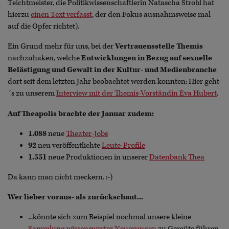
Teichtmeister, die Politikwissenschaftlerin Natascha Strobl hat
hierzu
einen Text verfasst
, der den Fokus ausnahmsweise mal
auf die Opfer richtet).
Ein Grund mehr für uns, bei der
Vertrauensstelle Themis
nachzuhaken, welche
Entwicklungen in Bezug auf sexuelle
Belästigung und Gewalt in der Kultur- und Medienbranche
dort seit dem letzten Jahr beobachtet werden konnten: Hier geht
´s zu unserem
Interview mit der Themis-Vorständin Eva Hubert
.
Auf Theapolis brachte der Januar zudem:
1.088
neue
Theater-Jobs
92
neu veröffentlichte
Leute-Profile
1.551
neue Produktionen in unserer
Datenbank Thea
Da kann man nicht meckern. :-)
Wer lieber voraus- als zurückschaut...
...könnte sich zum Beispiel nochmal unsere kleine
Sammlung wissenswerter Neuerungen
zu Gemüte führen,