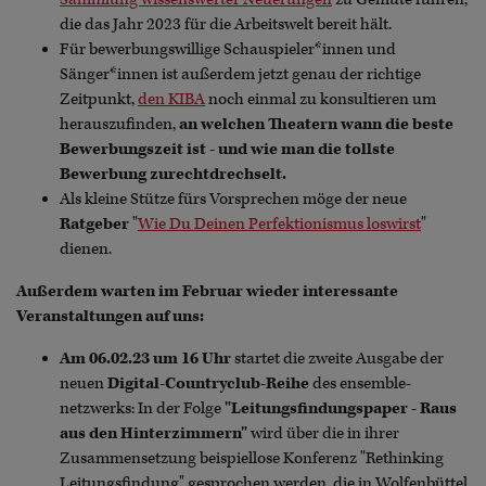
die das Jahr 2023 für die Arbeitswelt bereit hält.
Für bewerbungswillige Schauspieler*innen und
Sänger*innen ist außerdem jetzt genau der richtige
Zeitpunkt,
den KIBA
noch einmal zu konsultieren um
herauszufinden,
an welchen Theatern wann die beste
Bewerbungszeit ist - und wie man die tollste
Bewerbung zurechtdrechselt.
Als kleine Stütze fürs Vorsprechen möge der neue
Ratgeber
"
Wie Du Deinen Perfektionismus loswirst
"
dienen.
Außerdem warten im Februar wieder interessante
Veranstaltungen auf uns:
Am 06.02.23 um 16 Uhr
startet die zweite Ausgabe der
neuen
Digital-Countryclub-Reihe
des ensemble-
netzwerks: In der Folge
"Leitungsfindungspaper - Raus
aus den Hinterzimmern"
wird über die in ihrer
Zusammensetzung beispiellose Konferenz "Rethinking
Leitungsfindung" gesprochen werden, die in Wolfenbüttel