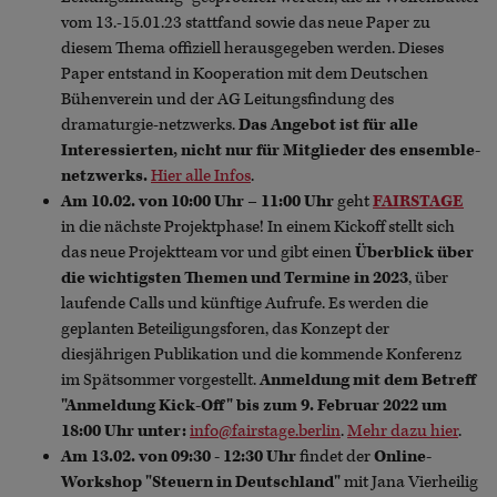
vom 13.-15.01.23 stattfand sowie das neue Paper zu
diesem Thema offiziell herausgegeben werden. Dieses
Paper entstand in Kooperation mit dem Deutschen
Bühenverein und der AG Leitungsfindung des
dramaturgie-netzwerks.
Das Angebot ist für alle
Interessierten, nicht nur für Mitglieder des ensemble-
netzwerks.
Hier alle Infos
.
Am 10.02. von 10:00 Uhr – 11:00 Uhr
geht
FAIRSTAGE
in die nächste Projektphase! In einem Kickoff stellt sich
das neue Projektteam vor und gibt einen
Überblick über
die wichtigsten Themen und Termine in 2023
, über
laufende Calls und künftige Aufrufe. Es werden die
geplanten Beteiligungsforen, das Konzept der
diesjährigen Publikation und die kommende Konferenz
im Spätsommer vorgestellt.
Anmeldung mit dem Betreff
"Anmeldung Kick-Off" bis zum 9. Februar 2022 um
18:00 Uhr unter:
info@fairstage.berlin
.
Mehr dazu hier
.
Am 13.02. von 09:30 - 12:30 Uhr
findet der
Online-
Workshop "Steuern in Deutschland"
mit Jana Vierheilig