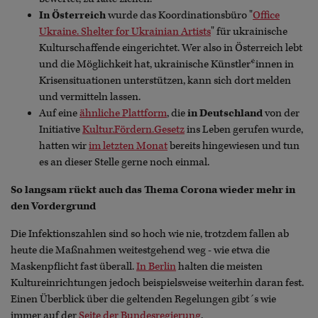
In Österreich
wurde das Koordinationsbüro "
Office
Ukraine. Shelter for Ukrainian Artists
" für ukrainische
Kulturschaffende eingerichtet. Wer also in Österreich lebt
und die Möglichkeit hat, ukrainische Künstler*innen in
Krisensituationen unterstützen, kann sich dort melden
und vermitteln lassen.
Auf eine
ähnliche Plattform
, die
in Deutschland
von der
Initiative
Kultur.Fördern.Gesetz
ins Leben gerufen wurde,
hatten wir
im letzten Monat
bereits hingewiesen und tun
es an dieser Stelle gerne noch einmal.
So langsam rückt auch das Thema Corona wieder mehr in
den Vordergrund
Die Infektionszahlen sind so hoch wie nie, trotzdem fallen ab
heute die Maßnahmen weitestgehend weg - wie etwa die
Maskenpflicht fast überall.
In Berlin
halten die meisten
Kultureinrichtungen jedoch beispielsweise weiterhin daran fest.
Einen Überblick über die geltenden Regelungen gibt´s wie
immer auf der
Seite der Bundesregierung
.