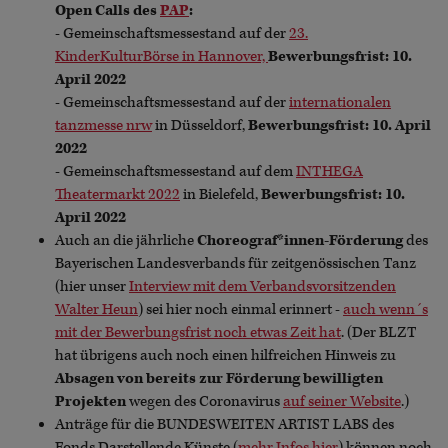
Open Calls des
PAP
:
- Gemeinschaftsmessestand auf der
23.
KinderKulturBörse in Hannover,
Bewerbungsfrist: 10.
April 2022
-
Gemeinschaftsmessestand auf der
internationalen
tanzmesse nrw
in Düsseldorf,
Bewerbungsfrist: 10. April
2022
- Gemeinschaftsmessestand auf dem
INTHEGA
Theatermarkt 2022
in Bielefeld,
Bewerbungsfrist: 10.
April 2022
Auch an die jährliche
Choreograf*innen-Förderung
des
Bayerischen Landesverbands für zeitgenössischen Tanz
(hier unser
Interview mit dem Verbandsvorsitzenden
Walter Heun
) sei hier noch einmal erinnert -
auch wenn´s
mit der Bewerbungsfrist noch etwas Zeit hat
. (Der BLZT
hat übrigens auch noch einen hilfreichen Hinweis zu
Absagen von bereits zur Förderung bewilligten
Projekten
wegen des Coronavirus
auf seiner Website
.)
Anträge für die BUNDESWEITEN ARTIST LABS des
Fonds Darstellende Künste (
mehr Infos hier
) können noch