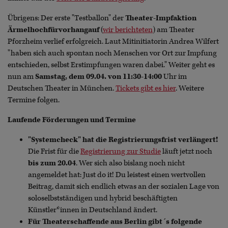
Übrigens: Der erste "Testballon" der
Theater-Impfaktion
Ärmelhochfürvorhangauf
(
wir berichteten
) am Theater
Pforzheim verlief erfolgreich. Laut Mitinitiatorin Andrea Wilfert
"haben sich auch spontan noch Menschen vor Ort zur Impfung
entschieden, selbst Erstimpfungen waren dabei." Weiter geht es
nun am
Samstag, dem 09.04. von 11:30-14:00
Uhr im
Deutschen Theater in München.
Tickets gibt es hier
. Weitere
Termine folgen.
Laufende Förderungen und Termine
"Systemcheck" hat die Registrierungsfrist verlängert!
Die Frist für die
Registrierung zur Studie
läuft jetzt noch
bis zum 20.04
. Wer sich also bislang noch nicht
angemeldet hat: Just do it! Du leistest einen wertvollen
Beitrag, damit sich endlich etwas an der sozialen Lage von
soloselbstständigen und hybrid beschäftigten
Künstler*innen in Deutschland ändert.
Für Theaterschaffende aus Berlin gibt´s folgende