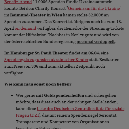
Benefiz-Abend
11.000€ Spenden für die Ukraine sammeln
konnte. Bei dem Charity-Konzert "
Gemeinsam für die Ukraine
"
im
Raimund-Theater in Wien
kamen stolze 32.000€ an
Spenden zusammen. Das Konzert ist übrigens noch bis zum 18.
April
on demand
verfügbar, der Reinerlös der Streaming-Tickets
kommt der Hilfsaktion "Nachbar in Not" zugute und wird von
der österreichischen Bundesregierung
nochmal verdoppelt
.
Im
Hamburger St. Pauli Theater
findet
am 06.04.
eine
Spendengala zugunsten ukrainischer Kinder
statt. Restkarten
zum Preis von 30€ sind zum aktuellen Zeitpunkt noch
verfügbar.
Wie kann man sonst noch helfen?
Wer gerne
mit Geldspenden helfen
und sichergehen
möchte, dass diese auch an der richtigen Stelle landen,
kann diese
Liste des Deutschen Zentralinstituts für soziale
Fragen (DZI
), das mit seinem Spendensiegel Seriosität,
Transparenz und Kompetenz von Organisationen
bewertet, zu Rate ziehen.