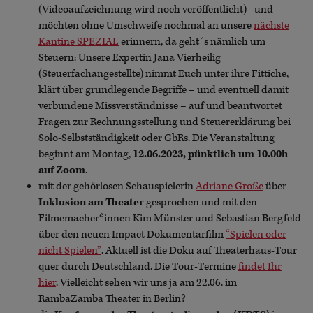
(Videoaufzeichnung wird noch veröffentlicht) - und
möchten ohne Umschweife nochmal an unsere
nächste
Kantine SPEZIAL
erinnern, da geht´s nämlich um
Steuern: Unsere Expertin Jana Vierheilig
(Steuerfachangestellte) nimmt Euch unter ihre Fittiche,
klärt über grundlegende Begriffe – und eventuell damit
verbundene Missverständnisse – auf und beantwortet
Fragen zur Rechnungsstellung und Steuererklärung bei
Solo-Selbstständigkeit oder GbRs. Die Veranstaltung
beginnt am Montag,
12.06.2023, pünktlich um 10.00h
auf Zoom
.
mit der gehörlosen Schauspielerin
Adriane Große
über
Inklusion am Theater
gesprochen und mit den
Filmemacher*innen Kim Münster und Sebastian Bergfeld
über den neuen Impact Dokumentarfilm
“Spielen oder
nicht Spielen”
. Aktuell ist die Doku auf Theaterhaus-Tour
quer durch Deutschland. Die Tour-Termine
findet Ihr
hier
. Vielleicht sehen wir uns ja am 22.06. im
RambaZamba Theater in Berlin?