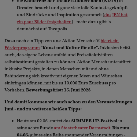
die
Konferenz der Theaterstudierenden (KDTS)
in
Dresden besucht und ganz viele tolle Kontakte geknüpft
und Eindrücke und Inspiration gesammelt (
das JEN hat
ein paar Bilder festgehalten
) - mehr dazu gibt´s
demnächst auf Theapolis.
Dazu noch ein Tipp von uns: Aktion Mensch e.V.
bietet ein
Förderprogramm
"Kunst und Kultur für alle".
Inklusion heißt
auch, das eigene Lebensumfeld und Freizeitaktivitäten
selbstbestimmt gestalten zu können. Aktion Mensch unterstützt
inklusive Projekte, in denen Menschen mit und ohne
Behinderung sich kreativ mit eigenen Ideen und Wünschen
einbringen können, mit bis zu 10.000 Euro Zuschuss pro
Vorhaben.
Bewerbungsfrist: 15. Juni 2023
Und damit kommen wir auch schon zu den Veranstaltungen
Juni - und zu weiteren heißen Tipps:
Heute am 02.06. startet das
SUMMER UP-Festival
in
seine achte Runde
am Staatstheater Darmstadt
.
Bis zum
04.06.
gibt es eine Reihe spannender Veranstaltungen -