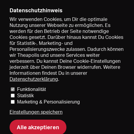
Datenschutzhinweis
Wir verwenden Cookies, um Dir die optimale
Nutzung unserer Webseite zu ermöglichen. Es
werden für den Betrieb der Seite notwendige
Speichern
Cookies gesetzt. Darüber hinaus kannst Du Cookies
für Statistik-, Marketing- und
Personalisierungszwecke zulassen. Dadurch können
wir Theapolis und unsere Services weiter
verbessern. Du kannst Deine Cookie-Einstellungen
jederzeit über Deinen Browser widerrufen. Weitere
Informationen findest Du in unserer
Datenschutzerklärung
.
Funktionalität
Preise und Mitgliedschaften
KIBA
Gagenspiegel
Statistik
Mediadaten
Über uns
Impressum
AGB
Datenschutz
Marketing & Personalisierung
Kontakt
Hilfe
Newsletter
Einstellungen speichern
Alle akzeptieren