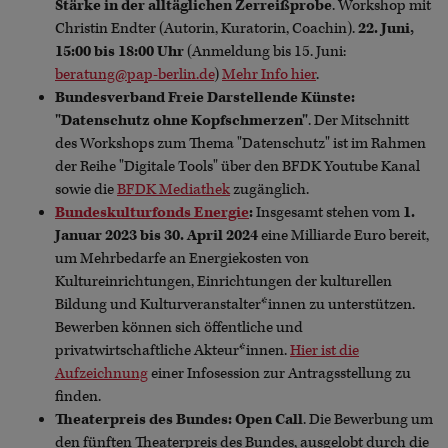
Stärke in der alltäglichen Zerreißprobe
. Workshop mit
Christin Endter (Autorin, Kuratorin, Coachin).
22. Juni,
15:00 bis 18:00 Uhr
(Anmeldung bis 15. Juni:
beratung@pap-berlin.de
)
Mehr Info hier
.
Bundesverband Freie Darstellende Künste:
"Datenschutz ohne Kopfschmerzen"
. Der Mitschnitt
des Workshops zum Thema "Datenschutz" ist im Rahmen
der Reihe "Digitale Tools" über den BFDK Youtube Kanal
sowie die
BFDK Mediathek
zugänglich.
Bundeskulturfonds Energie
:
Insgesamt stehen vom
1.
Januar 2023 bis 30. April 2024
eine Milliarde Euro bereit,
um Mehrbedarfe an Energiekosten von
Kultureinrichtungen, Einrichtungen der kulturellen
Bildung und Kulturveranstalter*innen zu unterstützen.
Bewerben können sich öffentliche und
privatwirtschaftliche Akteur*innen.
Hier ist die
Aufzeichnung
einer Infosession zur Antragsstellung zu
finden.
Theaterpreis des Bundes: Open Call
. Die Bewerbung um
den fünften Theaterpreis des Bundes, ausgelobt durch die