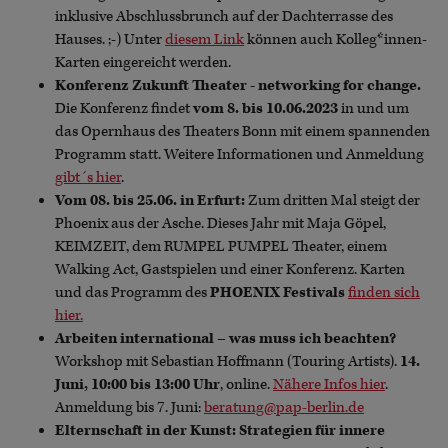
inklusive Abschlussbrunch auf der Dachterrasse des
Hauses. ;-) Unter
diesem Link
können auch Kolleg*innen-
Karten eingereicht werden.
Konferenz Zukunft Theater - networking for change.
Die Konferenz findet
vom 8. bis 10.06.2023
in und um
das Opernhaus des Theaters Bonn mit einem spannenden
Programm statt. Weitere Informationen und Anmeldung
gibt´s hier
.
Vom 08. bis 25.06. in Erfurt:
Zum dritten Mal steigt der
Phoenix aus der Asche. Dieses Jahr mit Maja Göpel,
KEIMZEIT, dem RUMPEL PUMPEL Theater, einem
Walking Act, Gastspielen und einer Konferenz. Karten
und das Programm des
PHOENIX Festivals
finden sich
hier.
Arbeiten international – was muss ich beachten?
Workshop mit Sebastian Hoffmann (Touring Artists).
14.
Juni, 10:00 bis 13:00 Uhr
, online.
Nähere Infos hier
.
Anmeldung bis 7. Juni:
beratung@pap-berlin.de
Elternschaft in der Kunst: Strategien für innere