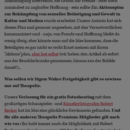
Ankündigung überrascht, die Grund zur Freude - oder doch
zumindest zu zaghafter Hoffnung - sein sollte: Ein
Aktionsplan
zur Bekämpfung von sexueller Belästigung und Gewalt in
Kultur und Medien
wurde erarbeitet. Unsere Autorin hat sich
diesen Plan mal genauer angesehen, mit den Verantwortlichen
kommuniziert und - naja, von Freude und Hoffnung bleibt da
wenig übrig, eher könnte man auf die Idee kommen, dass die
Beteiligten es gar nicht so recht Ernst meinen mit ihrem
"Aktions"plan,
aber lest selbst
(wir haben den Artikel ab sofort
aus der Bezahlschranke genommen, hinaus aus der Bubble
damit!)...
Was sollen wir lügen: Wahre Freigebigkeit gibt es sowieso
nur auf Theapolis.
Unsere
Verlosung für ein gratis Fotoshooting
mit dem
großartigen Schauspieler- und
Künstlerfotografen Robert
Recker
hat im Mai eine glückliche Gewinnerin gefunden.
Und
für alle anderen Theapolis Premium-Mitglieder gilt nach
wie vor:
Ihr habt immer noch die Möglichkeit, mit Robert