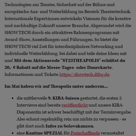
Technologien am Theater, Sicherheit auf der Bühne und
europäische Aus- und Weiterbildung im Bereich Theatertechnik.
Internationale Expert:innen entwickeln Visionen für die kreative
und nachhaltige Zukunft unserer Branche. Abgerundet wird die
SHOWTECH durch ein attraktives Rahmenprogramm mit
Award-Show, Ausstellungen und Führungen. So bietet die
SHOWTECH viel Zeit für interdisziplinäres Networking und
individuelle Weiterbildung. Sei dabei und teile deine Ideen mit
uns!
Mit dem Aktionscode "ST23THEAPOLIS" erhältst du
20,- € Rabatt auf die Messe-Tages- oder Dauerkarte
.
Informationen und Tickets:
https://showtech.dthg.de
.
Im Mai haben wir auf Theapolis unter anderem...
die mittlerweile
9. KIBA-Saison
gestartet, die ersten 5
Interviews sind bereits
veröffentlicht
und unsere KIBA-
Disponentin ist schwer beschäftigt mit der Terminvergabe.
Also schaut regelmäßig rein um nichts zu verpassen - es
gibt dort auch
Infos zu Solovakanzen
.
eine
Kantine SPEZIAL
für
Freischaffende
veranstaltet