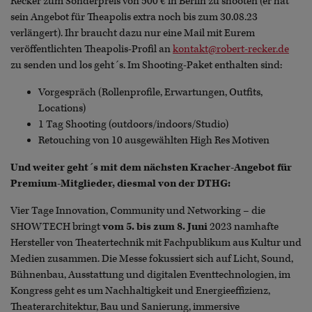
Recker zum Sonderpreis von 500 € in Berlin zu shooten (er hat
sein Angebot für Theapolis extra noch bis zum 30.08.23
verlängert). Ihr braucht dazu nur eine Mail mit Eurem
veröffentlichten Theapolis-Profil an
kontakt@robert-recker.de
zu senden und los geht´s. Im Shooting-Paket enthalten sind:
Vorgespräch (Rollenprofile, Erwartungen, Outfits,
Locations)
1 Tag Shooting (outdoors/indoors/Studio)
Retouching von 10 ausgewählten High Res Motiven
Und weiter geht´s mit dem nächsten Kracher-Angebot für
Premium-Mitglieder, diesmal von der DTHG:
Vier Tage Innovation, Community und Networking – die
SHOWTECH bringt
vom 5. bis zum 8. Juni
2023 namhafte
Hersteller von Theatertechnik mit Fachpublikum aus Kultur und
Medien zusammen. Die Messe fokussiert sich auf Licht, Sound,
Bühnenbau, Ausstattung und digitalen Eventtechnologien, im
Kongress geht es um Nachhaltigkeit und Energieeffizienz,
Theaterarchitektur, Bau und Sanierung, immersive