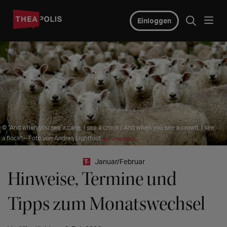
Einloggen
© "And when you see a cane, I see a crock / And when you see a crowd, I see
a flock" – Foto von Andrea Lightfoot
auf Unsplash
Januar/Februar
Hinweise, Termine und
Tipps zum Monatswechsel