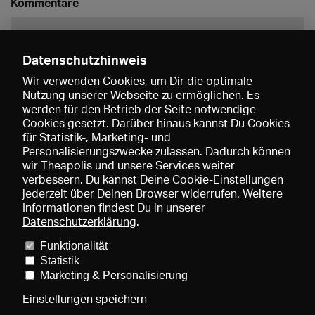
Kommentare
Datenschutzhinweis
Wir verwenden Cookies, um Dir die optimale
Nutzung unserer Webseite zu ermöglichen. Es
werden für den Betrieb der Seite notwendige
Speichern
Cookies gesetzt. Darüber hinaus kannst Du Cookies
für Statistik-, Marketing- und
Personalisierungszwecke zulassen. Dadurch können
wir Theapolis und unsere Services weiter
verbessern. Du kannst Deine Cookie-Einstellungen
jederzeit über Deinen Browser widerrufen. Weitere
Informationen findest Du in unserer
Datenschutzerklärung
.
Funktionalität
Preise und Mitgliedschaften
KIBA
Gagenspiegel
Statistik
Mediadaten
Über uns
Impressum
AGB
Datenschutz
Marketing & Personalisierung
Kontakt
Hilfe
Newsletter
Einstellungen speichern