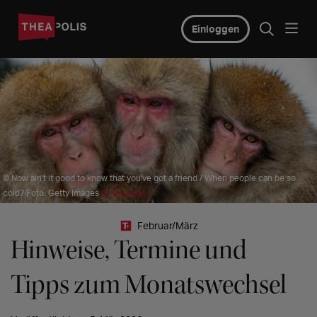
Einloggen
© Now ain't it good to know that you've got a friend / When people can be so
cold? Foto: Getty Images
für Unsplash+
Februar/März
Hinweise, Termine und
Tipps zum Monatswechsel