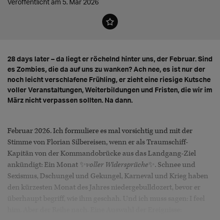
Veröffentlicht am 5. Mär 2026
28 days later – da liegt er röchelnd hinter uns, der Februar. Sind
es Zombies, die da auf uns zu wanken? Ach nee, es ist nur der
noch leicht verschlafene Frühling, er zieht eine riesige Kutsche
voller Veranstaltungen, Weiterbildungen und Fristen, die wir im
März nicht verpassen sollten. Na dann.
Februar 2026. Ich formuliere es mal vorsichtig und mit der
Stimme von Florian Silbereisen, wenn er als Traumschiff-
Kapitän von der Kommandobrücke aus das Landgang-Ziel
ankündigt: Ein Monat ✨
voller Widersprüche
✨. Schnee und
Sexismus, Dschungel und Gekungel, Karneval und Krieg haben
den kürzesten Monat des Jahres niedergebulldozert, bevor er
überhaupt begriff, wie ihm geschah. Und ich muss sagen: I feel
him. Aber der Reihe nach. Eine Auswahl der Ereignisse: