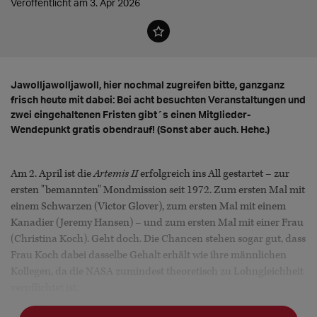
Veröffentlicht am 3. Apr 2026
Jawolljawolljawoll, hier nochmal zugreifen bitte, ganzganz
frisch heute mit dabei: Bei acht besuchten Veranstaltungen und
zwei eingehaltenen Fristen gibt´s einen Mitglieder-
Wendepunkt gratis obendrauf! (Sonst aber auch. Hehe.)
Am 2. April ist die
Artemis II
erfolgreich ins All gestartet – zur
ersten "bemannten" Mondmission seit 1972. Zum ersten Mal mit
einem Schwarzen (Victor Glover), zum ersten Mal mit einem
Kanadier (Jeremy Hansen) – und zum ersten Mal mit einer Frau
(Christina Koch). Geht doch. Die Chancen stehen sogar gut, dass
Frau Koch dabei dasselbe Gehalt erhält wie ihre männlichen
Kollegen, da die NASA zumindest theoretisch zu Lohngleichheit
verpflichtet ist.
Schlechter sieht es in den
Freien Künsten
aus. Da war just
am