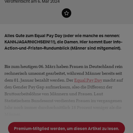
Veröffentlicht am 6. Mär 2024
Alles Gute zum Equal Pay Day (oder wie manche es nennen:
KANNJAGARNICHSEIN!1!), die Damen. Hier kommt Euer Info-
Action-und-Fristen-Rundumblick (Männer sind mitgemeint).
Bis zum heutigen 06. März haben Frauen in Deutschland rein
rechnerisch umsonst gearbeitet, während Männer bereits seit
dem 01. Januar bezahlt werden. Der
Equal Pay Day
macht auf
den Gender Pay Gap aufmerksam, also die Differenz der
Bruttoarbeitslöhne von Männern und Frauen. Laut
Statistischem Bundesamt verdienten Frauen im vergangenen
Jahr noch immer durchschnittlich 18 Prozent weniger als die
Männer.
Premium-Mitglied werden, um diesen Artikel zu lesen.