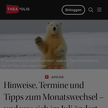
Einloggen
© "Nun bekommst du keine Küsse mehr!", sagte sie. "Denn sonst küsse ich
dich tot!" Foto: Hans-Jurgen Mager
auf Unsplash
Juni/Juli
Hinweise, Termine und
Tipps zum Monatswechsel –