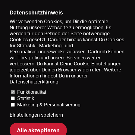
Datenschutzhinweis
Wir verwenden Cookies, um Dir die optimale
Nutzung unserer Webseite zu ermöglichen. Es
werden für den Betrieb der Seite notwendige
Speichern
Cookies gesetzt. Darüber hinaus kannst Du Cookies
für Statistik-, Marketing- und
Personalisierungszwecke zulassen. Dadurch können
wir Theapolis und unsere Services weiter
verbessern. Du kannst Deine Cookie-Einstellungen
jederzeit über Deinen Browser widerrufen. Weitere
Informationen findest Du in unserer
Datenschutzerklärung
.
Funktionalität
Preise und Mitgliedschaften
KIBA
Gagenspiegel
Statistik
Mediadaten
Über uns
Impressum
AGB
Datenschutz
Marketing & Personalisierung
Kontakt
Hilfe
Newsletter
Einstellungen speichern
Alle akzeptieren