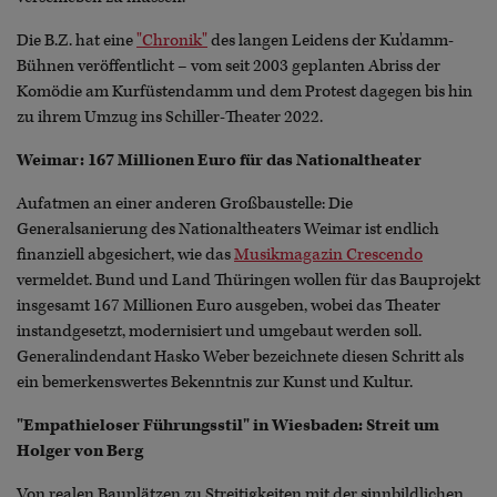
Die B.Z. hat eine
"Chronik"
des langen Leidens der Ku'damm-
Bühnen veröffentlicht – vom seit 2003 geplanten Abriss der
Komödie am Kurfüstendamm und dem Protest dagegen bis hin
zu ihrem Umzug ins Schiller-Theater 2022.
Weimar: 167 Millionen Euro für das Nationaltheater
Aufatmen an einer anderen Großbaustelle: Die
Generalsanierung des Nationaltheaters Weimar ist endlich
finanziell abgesichert, wie das
Musikmagazin Crescendo
vermeldet. Bund und Land Thüringen wollen für das Bauprojekt
insgesamt 167 Millionen Euro ausgeben, wobei das Theater
instandgesetzt, modernisiert und umgebaut werden soll.
Generalindendant Hasko Weber bezeichnete diesen Schritt als
ein bemerkenswertes Bekenntnis zur Kunst und Kultur.
"Empathieloser Führungsstil" in Wiesbaden: Streit um
Holger von Berg
Von realen Bauplätzen zu Streitigkeiten mit der sinnbildlichen