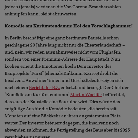
jedoch (jemals) wieder an die Vor-Corona-Besucherzahlen
anknüpfen kann, bleibt abzuwarten.
Komödie am Kurfürstendamm: Hol den Vorschlaghammer!
In Berlin beschäftigt eine ganz bestimmte Baustelle schon
geschlagene 20 Jahre lang nicht nur die Theaterlandschaft –
und: nein, wir reden ausnahmsweise nicht vom Flughafen,
sondern von einer Premium-Adresse der Hauptstadt. Nun
kochen erneut die Emotionen hoch: Dem Investor des
Bauprojekts "Fürst" (ehemals Ku'damm-Karree) droht die
Insolvenz. Anwohner*innen und Geschäftsleute zeigen sich
nach einem
Bericht der B.Z.
entsetzt und besorgt. Der Chef der
"Komödie am Kurfürstendamm"
Martin Woelffer
befürchtet,
dass aus der Baustelle eine Bauruine wird. Dies würde das
entgültige Aus für die Komödie bedeuten, die bereits seit
Monaten auf eine Rückkehr an ihren angestammten Platz
wartet. Der Investor beteuert dagegen, die Insolvenz noch
abwenden zu können, die Fertigstellung des Baus aber bis 2025
verschieben zu müssen.