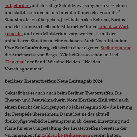
aufgefordert
, auf einseitige Schuldzuweisungen zu verzichten
und stattdessen den neuen Intendantinnen ein "gesundes"
Staatstheater zu übergeben. Jetzt haben sich Behrens, Bárdos
und viele anonym bleibende Mitarbeiter*innen
erneut zu Wort
gemeldet
und dem Ministerium vorgeworfen, sie mit der
unhaltbaren Situation alleine zu lassen. Auch Noch-Intendant
Uwe Eric Laufenberg
kritisiert in einer eigenen
Stellungnahme
die Arbeitsweise von Bergs... Wie heißt es so schön im Lied
"
Denkmal
" der Band "Wir sind Helden": "Hol den
Vorschlaghammer!"
Berliner Theatertreffen: Neue Leitung ab 2024
Geknallt hat es auch auch beim Berliner Theatertreffen: Die
Theater- und Festivalmacherin
Nora Hertlein-Hull
wird nach
einem Bericht der Morgenpost ab Jahresbeginn 2024 die Leitung
der Festspiele übernehmen. Damit löst sie das aktuell
dreiköpfige weibliche Leitungsteam ab, dessen Einsetzung und
Pläne für eine Umgestaltung des Theatertreffens bereits in der
Vergangenheit für
zahlreiche Diskussionen
gesorgt hatten.