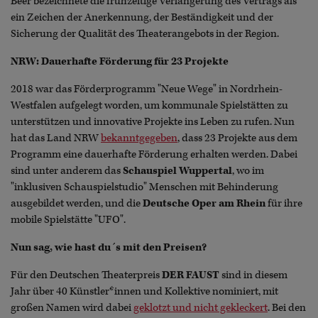
Beer bezeichnete die frühzeitige Verlängerung des Vertrags als
ein Zeichen der Anerkennung, der Beständigkeit und der
Sicherung der Qualität des Theaterangebots in der Region.
NRW: Dauerhafte Förderung für 23 Projekte
2018 war das Förderprogramm "Neue Wege" in Nordrhein-
Westfalen aufgelegt worden, um kommunale Spielstätten zu
unterstützen und innovative Projekte ins Leben zu rufen. Nun
hat das Land NRW
bekanntgegeben
, dass 23 Projekte aus dem
Programm eine dauerhafte Förderung erhalten werden. Dabei
sind unter anderem das
Schauspiel Wuppertal
, wo im
"inklusiven Schauspielstudio" Menschen mit Behinderung
ausgebildet werden, und die
Deutsche Oper am Rhein
für ihre
mobile Spielstätte "UFO".
Nun sag, wie hast du´s mit den Preisen?
Für den Deutschen Theaterpreis
DER FAUST
sind in diesem
Jahr über 40 Künstler*innen und Kollektive nominiert, mit
großen Namen wird dabei
geklotzt und nicht gekleckert
. Bei den