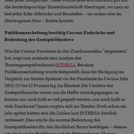
reißt jener morgen ein." Diese Woche ließe sich das auch gut auf
die deutschsprachige Theaterlandschaft übertragen, wo man an
fast jeder Ecke Abbrüche und Baustellen – im realen oder im
übertragenen Sinn – finden konnte.
Publikumserhebung bestätig Corona-Einbrüche und
Bedeutung des Gastspieltheaters
Was die Corona-Pandemie in den Zuschauersälen "eingerissen"
hat, zeigt nun erstmals eine Analyse des
Theatergastspielverbands
INTHEGA
. Bei einer
Publikumserhebung wurde festgestellt, dass der Rückgang im
Vergleich zur letzten Spielzeit vor der Pandemie im Corona-Jahr
2021/22 bei 52 Prozent lag. Im Klartext: Die Umsätze der
Gastspielbranche waren um die Hälfte zurückgegangen, es
konnte nur noch halb so viel gespielt werden, nur noch halb so
viele Zuschauer*innen wagten sich ins Theater. Doch schon ein
Jahr später hätten sich die Zahlen laut INTHEGA deutlich
verbessert. Dies würde die enorme Bedeutung des
Gastspieltheaters für den ländlichen Raum bestätigen – ebenso
wie die Lust des Publikums auf die Bühnenkunst. Ob man