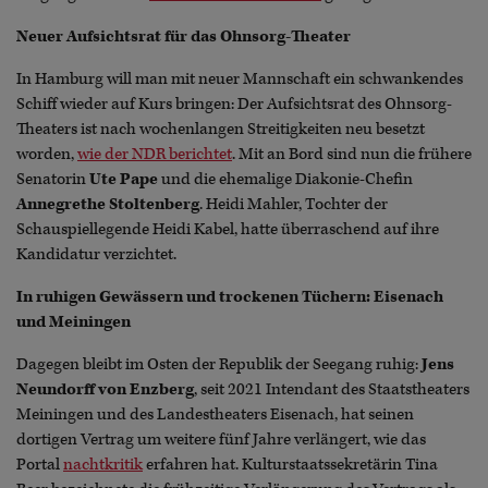
Neuer Aufsichtsrat für das Ohnsorg-Theater
In Hamburg will man mit neuer Mannschaft ein schwankendes
Schiff wieder auf Kurs bringen: Der Aufsichtsrat des Ohnsorg-
Theaters ist nach wochenlangen Streitigkeiten neu besetzt
worden,
wie der NDR berichtet
. Mit an Bord sind nun die frühere
Senatorin
Ute Pape
und die ehemalige Diakonie-Chefin
Annegrethe Stoltenberg
. Heidi Mahler, Tochter der
Schauspiellegende Heidi Kabel, hatte überraschend auf ihre
Kandidatur verzichtet.
In ruhigen Gewässern und trockenen Tüchern: Eisenach
und Meiningen
Dagegen bleibt im Osten der Republik der Seegang ruhig:
Jens
Neundorff von Enzberg
, seit 2021 Intendant des Staatstheaters
Meiningen und des Landestheaters Eisenach, hat seinen
dortigen Vertrag um weitere fünf Jahre verlängert, wie das
Portal
nachtkritik
erfahren hat. Kulturstaatssekretärin Tina