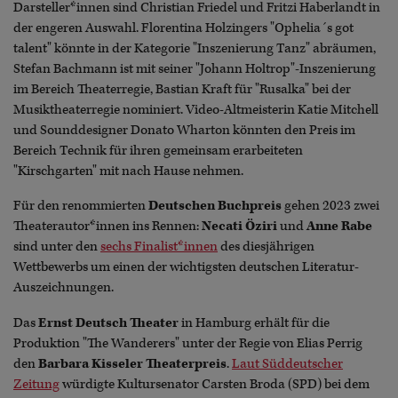
Darsteller*innen sind Christian Friedel und Fritzi Haberlandt in
der engeren Auswahl. Florentina Holzingers "Ophelia´s got
talent" könnte in der Kategorie "Inszenierung Tanz" abräumen,
Stefan Bachmann ist mit seiner "Johann Holtrop"-Inszenierung
im Bereich Theaterregie, Bastian Kraft für "Rusalka" bei der
Musiktheaterregie nominiert. Video-Altmeisterin Katie Mitchell
und Sounddesigner Donato Wharton könnten den Preis im
Bereich Technik für ihren gemeinsam erarbeiteten
"Kirschgarten" mit nach Hause nehmen.
Für den renommierten
Deutschen Buchpreis
gehen 2023 zwei
Theaterautor*innen ins Rennen:
Necati Öziri
und
Anne Rabe
sind unter den
sechs Finalist*innen
des diesjährigen
Wettbewerbs um einen der wichtigsten deutschen Literatur-
Auszeichnungen.
Das
Ernst Deutsch Theater
in Hamburg erhält für die
Produktion "The Wanderers" unter der Regie von Elias Perrig
den
Barbara Kisseler Theaterpreis
.
Laut Süddeutscher
Zeitung
würdigte Kultursenator Carsten Broda (SPD) bei dem