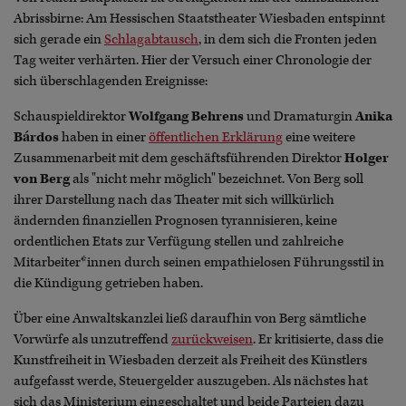
Abrissbirne: Am Hessischen Staatstheater Wiesbaden entspinnt
sich gerade ein
Schlagabtausch
, in dem sich die Fronten jeden
Tag weiter verhärten. Hier der Versuch einer Chronologie der
sich überschlagenden Ereignisse:
Schauspieldirektor
Wolfgang Behrens
und Dramaturgin
Anika
Bárdos
haben in einer
öffentlichen Erklärung
eine weitere
Zusammenarbeit mit dem geschäftsführenden Direktor
Holger
von Berg
als "nicht mehr möglich" bezeichnet. Von Berg soll
ihrer Darstellung nach das Theater mit sich willkürlich
ändernden finanziellen Prognosen tyrannisieren, keine
ordentlichen Etats zur Verfügung stellen und zahlreiche
Mitarbeiter*innen durch seinen empathielosen Führungsstil in
die Kündigung getrieben haben.
Über eine Anwaltskanzlei ließ daraufhin von Berg sämtliche
Vorwürfe als unzutreffend
zurückweisen
. Er kritisierte, dass die
Kunstfreiheit in Wiesbaden derzeit als Freiheit des Künstlers
aufgefasst werde, Steuergelder auszugeben. Als nächstes hat
sich das Ministerium eingeschaltet und beide Parteien dazu