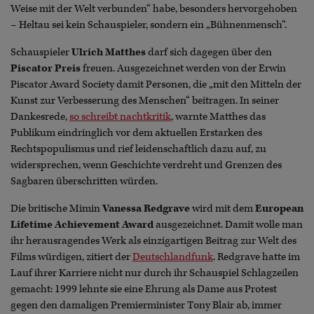
Weise mit der Welt verbunden“ habe, besonders hervorgehoben
– Heltau sei kein Schauspieler, sondern ein „Bühnenmensch“.
Schauspieler
Ulrich Matthes
darf sich dagegen über den
Piscator Preis
freuen. Ausgezeichnet werden von der Erwin
Piscator Award Society damit Personen, die „mit den Mitteln der
Kunst zur Verbesserung des Menschen“ beitragen. In seiner
Dankesrede,
so schreibt nachtkritik
, warnte Matthes das
Publikum eindringlich vor dem aktuellen Erstarken des
Rechtspopulismus und rief leidenschaftlich dazu auf, zu
widersprechen, wenn Geschichte verdreht und Grenzen des
Sagbaren überschritten würden.
Die britische Mimin
Vanessa Redgrave
wird mit dem
European
Lifetime Achievement Award
ausgezeichnet. Damit wolle man
ihr herausragendes Werk als einzigartigen Beitrag zur Welt des
Films würdigen, zitiert der
Deutschlandfunk
. Redgrave hatte im
Lauf ihrer Karriere nicht nur durch ihr Schauspiel Schlagzeilen
gemacht: 1999 lehnte sie eine Ehrung als Dame aus Protest
gegen den damaligen Premierminister Tony Blair ab, immer