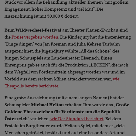
Stück vor allem die Behandlung aktueller Themen "mit großem
Engagement, hoher Kompetenz und viel Mut". Die
Auszeichnung ist mit 50.000 € dotiert.
Beim
Wildwechsel-Festival
am Theater Plauen-Zwickau sind
die
Preise vergeben worden
. Die Kinderjury hat die Inszenierung
"Dinge dingen" von Jan Rosman und Julia Kehren Turbahn
ausgezeichnet, die Jugendjury wählte „All das Schöne“ des
Jungen Schauspiels am Landestheater Eisenach. Einen
Ehrenpreis gab es auch für die Produktion „LECKEN“, die nach
dem Wegfall von Fördermitteln abgesagt worden war und im
Vorfeld aus dem rechten Milieu attackiert worden war,
wie
Theapolis bereits berichtete
.
Eine große Auszeichnung (mit einem langen Namen) hat der
Schauspieler
Michael Heltau
erhalten: Ihm wurde das „
Große
Goldene Ehrenzeichen für Verdienste um die Republik
Österreich
“ verliehen,
wie Der Standard berichtet
. Bei dem
Festakt im Burgtheater wurde Heltaus Spiel, mit dem er „viele
Menschen getröstet, bestärkt und auf eine besondere Art und