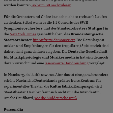
werden könnten,
so beim BR nachzulesen
.
Für die Orchester und Chöre ist noch nicht so recht an’s Laufen
zu denken. Selbst wenn es die 1:1 Concerts des
SWR
Symphonieorchesters
und des
Staatsorchesters Stuttgart
in
die
New York Times
geschafft haben, das
Brandenburgische
Staatsorchester
für Auftritte demonstriert
. Die Datenlage ist
unklar, und Empfehlungen für den (regulären) Spielbetrieb sind
daher nicht ganz einfach zu geben. Die
Deutsche Gesellschaft
für Musikphysiologie und Musikermedizin
hat sich dennoch
daran versucht und eine
lesenswerte Handreichung
vorgelegt.
In Hamburg, da läuft’s sowieso. Aber das ist eine ganz besonders
schöne Nachricht: Deutschlands größtes freies Zentrum für
experimentelles Theater, die
Kulturfabrik Kampnagel
wird
Staatstheater. Darüber freut sich nicht nur die Intendantin,
Amelie Deuflhard,
wie die Süddeutsche weiß
.
Personalia