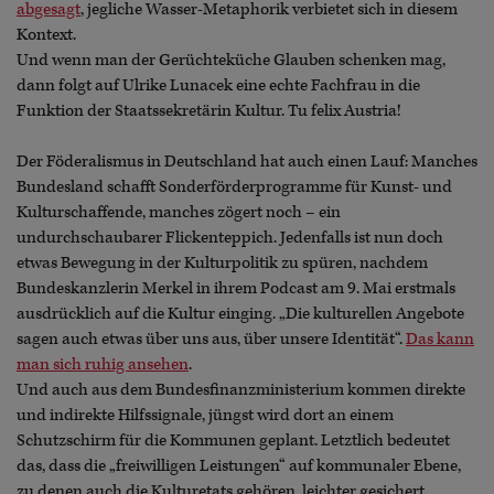
abgesagt
, jegliche Wasser-Metaphorik verbietet sich in diesem
Kontext.
Und wenn man der Gerüchteküche Glauben schenken mag,
dann folgt auf Ulrike Lunacek eine echte Fachfrau in die
Funktion der Staatssekretärin Kultur. Tu felix Austria!
Der Föderalismus in Deutschland hat auch einen Lauf: Manches
Bundesland schafft Sonderförderprogramme für Kunst- und
Kulturschaffende, manches zögert noch – ein
undurchschaubarer Flickenteppich. Jedenfalls ist nun doch
etwas Bewegung in der Kulturpolitik zu spüren, nachdem
Bundeskanzlerin Merkel in ihrem Podcast am 9. Mai erstmals
ausdrücklich auf die Kultur einging. „Die kulturellen Angebote
sagen auch etwas über uns aus, über unsere Identität“.
Das kann
man sich ruhig ansehen
.
Und auch aus dem Bundesfinanzministerium kommen direkte
und indirekte Hilfssignale, jüngst wird dort an einem
Schutzschirm für die Kommunen geplant. Letztlich bedeutet
das, dass die „freiwilligen Leistungen“ auf kommunaler Ebene,
zu denen auch die Kulturetats gehören, leichter gesichert