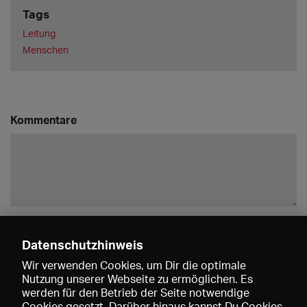
Tags
Leitung
Menschen
Kommentare
Speichern
Datenschutzhinweis
Andrim Emini
Wir verwenden Cookies, um Dir die optimale
Gratuliere!!!
Nutzung unserer Webseite zu ermöglichen. Es
26.11.2021 17:18
werden für den Betrieb der Seite notwendige
Cookies gesetzt. Darüber hinaus kannst Du Cookies