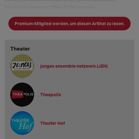
kurzfristig unerwartet offene Stellen ergeben.
Welche Mindestgage bieten Sie Berufsanfänger*innen an?
Premium-Mitglied werden, um diesen Artikel zu lesen.
Ist die verhandelbar?
Generell ist die Gage verhandelbar, jedoch achten wir stets auf
eine gerechte Gagenstruktur innerhalb des Ensembles.
Theater
Welche Gast-Gage bieten Sie mindestens an?
Das hängt stets von den Erfahrungen ab, die jemand
junges ensemble-netzwerk (JEN)
Theapolis
Theater Hof