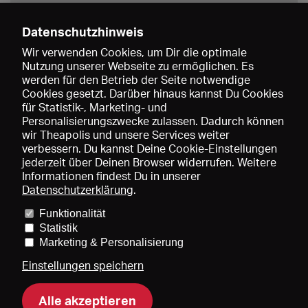
Datenschutzhinweis
Wir verwenden Cookies, um Dir die optimale
Nutzung unserer Webseite zu ermöglichen. Es
werden für den Betrieb der Seite notwendige
Speichern
Cookies gesetzt. Darüber hinaus kannst Du Cookies
für Statistik-, Marketing- und
Personalisierungszwecke zulassen. Dadurch können
wir Theapolis und unsere Services weiter
verbessern. Du kannst Deine Cookie-Einstellungen
jederzeit über Deinen Browser widerrufen. Weitere
Informationen findest Du in unserer
Datenschutzerklärung
.
Funktionalität
Preise und Mitgliedschaften
KIBA
Gagenspiegel
Statistik
Mediadaten
Über uns
Impressum
AGB
Datenschutz
Marketing & Personalisierung
Kontakt
Hilfe
Newsletter
Einstellungen speichern
Alle akzeptieren