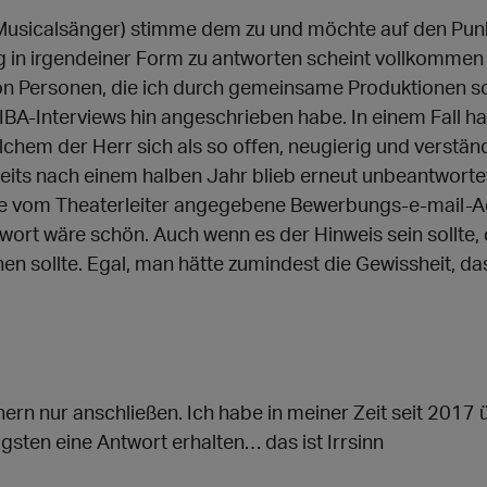
-Musicalsänger) stimme dem zu und möchte auf den P
 in irgendeiner Form zu antworten scheint vollkommen 
von Personen, die ich durch gemeinsame Produktionen s
 KIBA-Interviews hin angeschrieben habe. In einem Fall h
lchem der Herr sich als so offen, neugierig und verständn
its nach einem halben Jahr blieb erneut unbeantwortet
ie vom Theaterleiter angegebene Bewerbungs-e-mail-Ad
ort wäre schön. Auch wenn es der Hinweis sein sollte,
en sollte. Egal, man hätte zumindest die Gewissheit,
ern nur anschließen. Ich habe in meiner Zeit seit 201
gsten eine Antwort erhalten… das ist Irrsinn