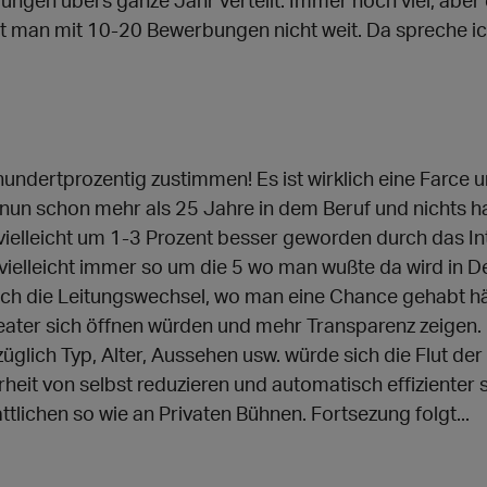
ungen übers ganze Jahr verteilt. Immer noch viel, abe
man mit 10-20 Bewerbungen nicht weit. Da spreche ic
 hundertprozentig zustimmen! Es ist wirklich eine Farce 
n nun schon mehr als 25 Jahre in dem Beruf und nichts h
 vielleicht um 1-3 Prozent besser geworden durch das In
elleicht immer so um die 5 wo man wußte da wird in D
uch die Leitungswechsel, wo man eine Chance gehabt hä
Theater sich öffnen würden und mehr Transparenz zeigen.
glich Typ, Alter, Aussehen usw. würde sich die Flut d
heit von selbst reduzieren und automatisch effizienter se
lichen so wie an Privaten Bühnen. Fortsezung folgt...