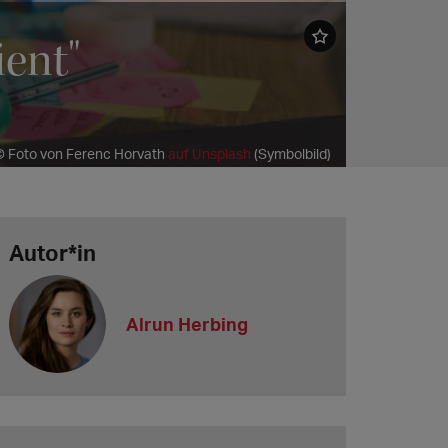
ient"
© Foto von Ferenc Horvath
auf Unsplash
(Symbolbild)
Autor*in
Alrun Herbing