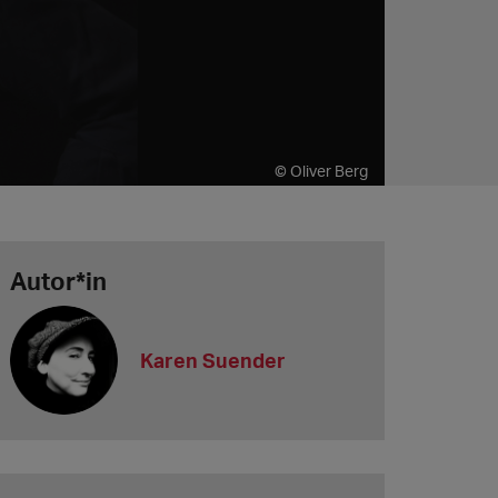
© Oliver Berg
Autor*in
Karen Suender