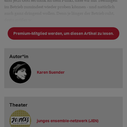
sind jetzt Gott sei dank an dem Punkt, dass wir mit Testungen
im Betrieb zumindest wieder proben können - und natürlich
auch ganz dringend wollen. Denn je länger der Betrieb ruht,
desto größer w
Premium-Mitglied werden, um diesen Artikel zu lesen.
Autor*in
Karen Suender
Theater
junges ensemble-netzwerk (JEN)