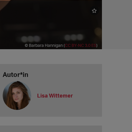
© Barbara Hannigan (
CC BY-NC 3.0 ES
)
Autor*in
Lisa Wittemer