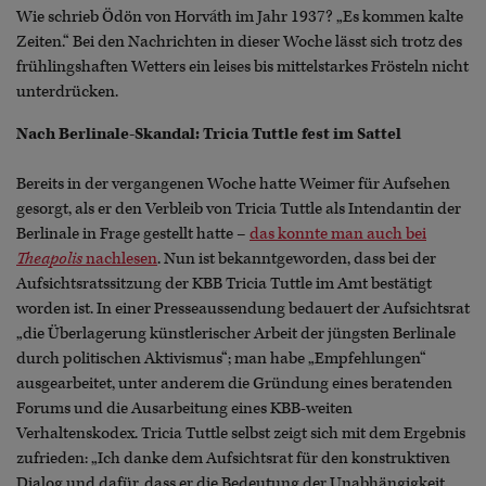
Wie schrieb Ödön von Horváth im Jahr 1937? „Es kommen kalte
Zeiten.“ Bei den Nachrichten in dieser Woche lässt sich trotz des
frühlingshaften Wetters ein leises bis mittelstarkes Frösteln nicht
unterdrücken.
Nach Berlinale-Skandal: Tricia Tuttle fest im Sattel
Bereits in der vergangenen Woche hatte Weimer für Aufsehen
gesorgt, als er den Verbleib von Tricia Tuttle als Intendantin der
Berlinale in Frage gestellt hatte –
das konnte man auch bei
Theapolis
nachlesen
. Nun ist bekanntgeworden, dass bei der
Aufsichtsratssitzung der KBB Tricia Tuttle im Amt bestätigt
worden ist. In einer Presseaussendung bedauert der Aufsichtsrat
„die Überlagerung künstlerischer Arbeit der jüngsten Berlinale
durch politischen Aktivismus“; man habe „Empfehlungen“
ausgearbeitet, unter anderem die Gründung eines beratenden
Forums und die Ausarbeitung eines KBB-weiten
Verhaltenskodex. Tricia Tuttle selbst zeigt sich mit dem Ergebnis
zufrieden: „Ich danke dem Aufsichtsrat für den konstruktiven
Dialog und dafür, dass er die Bedeutung der Unabhängigkeit