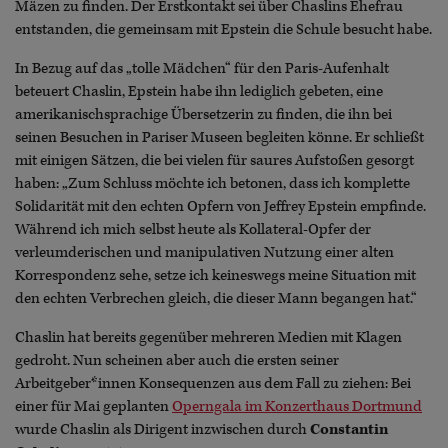
Mäzen zu finden. Der Erstkontakt sei über Chaslins Ehefrau
entstanden, die gemeinsam mit Epstein die Schule besucht habe.
In Bezug auf das „tolle Mädchen“ für den Paris-Aufenhalt
beteuert Chaslin, Epstein habe ihn lediglich gebeten, eine
amerikanischsprachige Übersetzerin zu finden, die ihn bei
seinen Besuchen in Pariser Museen begleiten könne. Er schließt
mit einigen Sätzen, die bei vielen für saures Aufstoßen gesorgt
haben: „Zum Schluss möchte ich betonen, dass ich komplette
Solidarität mit den echten Opfern von Jeffrey Epstein empfinde.
Während ich mich selbst heute als Kollateral-Opfer der
verleumderischen und manipulativen Nutzung einer alten
Korrespondenz sehe, setze ich keineswegs meine Situation mit
den echten Verbrechen gleich, die dieser Mann begangen hat.“
Chaslin hat bereits gegenüber mehreren Medien mit Klagen
gedroht. Nun scheinen aber auch die ersten seiner
Arbeitgeber*innen Konsequenzen aus dem Fall zu ziehen: Bei
einer für Mai geplanten
Operngala im Konzerthaus Dortmund
wurde Chaslin als Dirigent inzwischen durch
Constantin