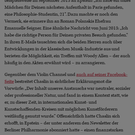
beispielsweise im September 2013 an Epstein: „Ich habe ein tolles
Mädchen für Deinen nächsten Aufenthalt in Paris gefunden,
eine Philosophie-Studentin, 21“. Dazu machte er noch den
Vermerk, sie erinnere ihn an Roman Polanskis Ehefrau
Emanuelle Seigner. Eine ähnliche Nachricht von Juni 2013: „Ich
habe die richtige Person für Deinen privaten Besuch gefunden.“
In ihren E-Mails tauschten sich die beiden Herren auch über
Entwicklungen in der klassischen Musik-Industrie aus und
berieten die Möglichkeit, ein Treffen mit Woody Allen – der auch
häufig in den Akten erwähnt wird – zu arrangieren.
Gegenüber dem Violin Channel und
auch auf seiner Facebook-
Seite
bestreitet Chaslin in sichtlicher Erklärungsnot die
Vorwürfe: „Der Inhalt unseres Austauschs war neutraler, sozialer
oder professioneller Natur, und fand in einem Kontext statt, wie
er, zu dieser Zeit, in internationalen Kunst- und
Kunstschaffenden-Kreisen mit möglichen Kunstförderern
weitläufig genutzt wurde.“ Offensichtlich hatte Chaslin sich
erhofft, in Epstein – der unter anderem den Newsletter der
Berliner Philharmonie abonniert hatte – einen finanzstarken