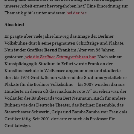
unserer Arbeit erneut hervorgehoben hat.“ Eine Einordnung zur
Thematik gibt´s unter anderem
bei der
taz
.
Abschied
Er prägte über viele Jahre hinweg das Image der Berliner
Volksbühne durch seine prägnanten Schriftzüge und Plakate:
Nun ist der Grafiker
Bernd Frank
im Alter von 83 Jahren
gestorben,
wie die
Berliner Zeitung
erfahren hat
. Nach seinem
Kunstpädagogik-Studium in Erfurt wurde Frank an der
Kunsthochschule in Weißensee angenommen und studierte
dort bis 1974 Grafik. Schon während des Studiums gestaltete er
Plakate für die Berliner Volksbühne – bis 2007 wurden daraus
Hunderte, in denen oft das markante rote „V“ zu sehen war, der
Vorläufer des Räuberrads von Bert Neumann. Auch für andere
Bühnen wie das Deutsche Theater, das Berliner Ensemble, das
Staatstheater Schwerin, Grips und RambaZamba war Frank als
Grafiker tätig. Seit 2001 dozierte er auch als Professor für
Grafikdesign.