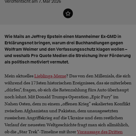
Veröffentlicht am 7. Mär 2026
Wie Mails an Jeffrey Epstein einen Mannheimer Ex-GMD in
Erklärungsnot bringen, warum drei Buchhandlungen gegen
Wolfram Weimer und den Verfassungsschutz klagen wollen –
und weshalb Pro Quote Medien die Streichung ihrer Förderung
als politisch motiviert vermutet.
Mein aktuelles
Lieblings-Meme
? Das von den Millenials, die sich
während des 173sten historischen Ereignisses, das sie miterleben
„dürfen“, fragen, ob sich die Ratenzahlung fürs Auto überhaupt
noch lohnt. Mit Donald Trumps Operation „Epic Fury“ im
Nahen Osten, dem zu einem „offenen Krieg“ eskalierten Konflikt
zwischen Afghanistan und Pakistan, dem unausgesetzten
russischen Angriffskrieg auf die Ukraine und dem restlichen
Verlauf der neuesten Weltgeschichte fragt man sich allmählich,
ob die „Star Trek“-Timeline mit ihrer
Voraussage des Dritten