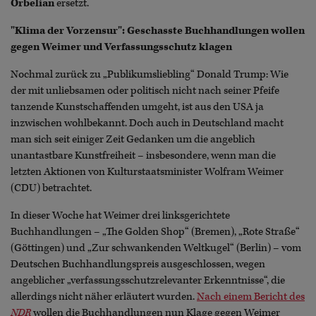
Orbelian
ersetzt.
"Klima der Vorzensur": Geschasste Buchhandlungen wollen
gegen Weimer und Verfassungsschutz klagen
Nochmal zurück zu „Publikumsliebling“ Donald Trump: Wie
der mit unliebsamen oder politisch nicht nach seiner Pfeife
tanzende Kunstschaffenden umgeht, ist aus den USA ja
inzwischen wohlbekannt. Doch auch in Deutschland macht
man sich seit einiger Zeit Gedanken um die angeblich
unantastbare Kunstfreiheit – insbesondere, wenn man die
letzten Aktionen von Kulturstaatsminister Wolfram Weimer
(CDU) betrachtet.
In dieser Woche hat Weimer drei linksgerichtete
Buchhandlungen – „The Golden Shop“ (Bremen), „Rote Straße“
(Göttingen) und „Zur schwankenden Weltkugel“ (Berlin) – vom
Deutschen Buchhandlungspreis ausgeschlossen, wegen
angeblicher „verfassungsschutzrelevanter Erkenntnisse“, die
allerdings nicht näher erläutert wurden.
Nach einem Bericht des
NDR
wollen die Buchhandlungen nun Klage gegen Weimer