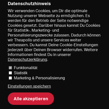
Datenschutzhinweis
Wir verwenden Cookies, um Dir die optimale
Nutzung unserer Webseite zu ermöglichen. Es
werden für den Betrieb der Seite notwendige
Speichern
Cookies gesetzt. Darüber hinaus kannst Du Cookies
für Statistik-, Marketing- und
Personalisierungszwecke zulassen. Dadurch können
wir Theapolis und unsere Services weiter
verbessern. Du kannst Deine Cookie-Einstellungen
jederzeit über Deinen Browser widerrufen. Weitere
Informationen findest Du in unserer
Datenschutzerklärung
.
Funktionalität
Preise und Mitgliedschaften
KIBA
Gagenspiegel
Statistik
Mediadaten
Über uns
Impressum
AGB
Datenschutz
Marketing & Personalisierung
Kontakt
Hilfe
Newsletter
Einstellungen speichern
Alle akzeptieren
DE
EN
FR