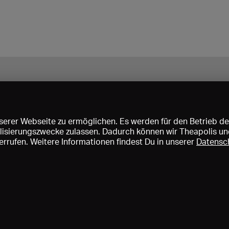
erer Webseite zu ermöglichen. Es werden für den Betrieb de
nalisierungszwecke zulassen. Dadurch können wir Theapolis un
rrufen. Weitere Informationen findest Du in unserer
Datensc
ise und Mitgliedschaften
KIBA
Gagenspiegel
Mediadaten
Über 
Impressum
AGB
Datenschutz
Kontakt
Hilfe
Newsletter