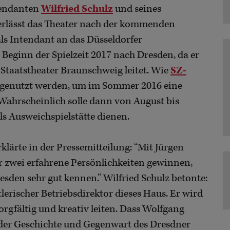
tendanten
Wilfried Schulz
und seines
verlässt das Theater nach der kommenden
ls Intendant an das Düsseldorfer
Beginn der Spielzeit 2017 nach Dresden, da er
 Staatstheater Braunschweig leitet. Wie
SZ-
h genutzt werden, um im Sommer 2016 eine
hrscheinlich solle dann von August bis
ls Ausweichspielstätte dienen.
lärte in der Pressemitteilung: “Mit Jürgen
r zwei erfahrene Persönlichkeiten gewinnen,
esden sehr gut kennen.” Wilfried Schulz betonte:
tlerischer Betriebsdirektor dieses Haus. Er wird
orgfältig und kreativ leiten. Dass Wolfgang
n der Geschichte und Gegenwart des Dresdner