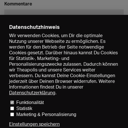
Kommentare
Datenschutzhinweis
Wir verwenden Cookies, um Dir die optimale
Nutzung unserer Webseite zu ermöglichen. Es
werden für den Betrieb der Seite notwendige
Speichern
Cookies gesetzt. Darüber hinaus kannst Du Cookies
für Statistik-, Marketing- und
Personalisierungszwecke zulassen. Dadurch können
wir Theapolis und unsere Services weiter
verbessern. Du kannst Deine Cookie-Einstellungen
jederzeit über Deinen Browser widerrufen. Weitere
Informationen findest Du in unserer
Datenschutzerklärung
.
Funktionalität
Preise und Mitgliedschaften
KIBA
Gagenspiegel
Statistik
Mediadaten
Über uns
Impressum
AGB
Datenschutz
Marketing & Personalisierung
Kontakt
Hilfe
Newsletter
Einstellungen speichern