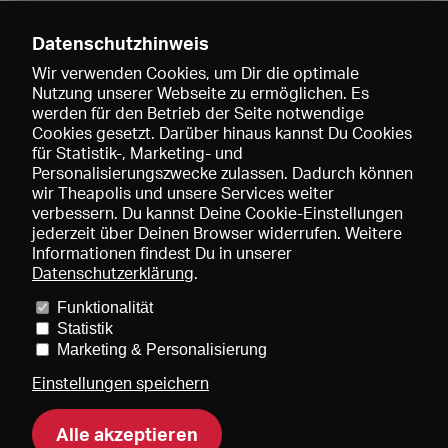
Datenschutzhinweis
Wir verwenden Cookies, um Dir die optimale
Nutzung unserer Webseite zu ermöglichen. Es
werden für den Betrieb der Seite notwendige
Speichern
Cookies gesetzt. Darüber hinaus kannst Du Cookies
für Statistik-, Marketing- und
Personalisierungszwecke zulassen. Dadurch können
wir Theapolis und unsere Services weiter
verbessern. Du kannst Deine Cookie-Einstellungen
jederzeit über Deinen Browser widerrufen. Weitere
Informationen findest Du in unserer
Datenschutzerklärung
.
Funktionalität
Preise und Mitgliedschaften
KIBA
Gagenspiegel
Statistik
Mediadaten
Über uns
Impressum
AGB
Datenschutz
Marketing & Personalisierung
Kontakt
Hilfe
Newsletter
Einstellungen speichern
Alle akzeptieren