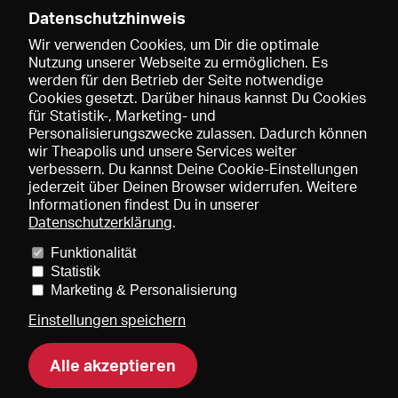
Datenschutzhinweis
Wir verwenden Cookies, um Dir die optimale
Nutzung unserer Webseite zu ermöglichen. Es
werden für den Betrieb der Seite notwendige
Speichern
Cookies gesetzt. Darüber hinaus kannst Du Cookies
für Statistik-, Marketing- und
Personalisierungszwecke zulassen. Dadurch können
wir Theapolis und unsere Services weiter
verbessern. Du kannst Deine Cookie-Einstellungen
jederzeit über Deinen Browser widerrufen. Weitere
Informationen findest Du in unserer
Datenschutzerklärung
.
Funktionalität
Preise und Mitgliedschaften
KIBA
Gagenspiegel
Statistik
Mediadaten
Über uns
Impressum
AGB
Datenschutz
Marketing & Personalisierung
Kontakt
Hilfe
Newsletter
Einstellungen speichern
Alle akzeptieren
DE
EN
FR