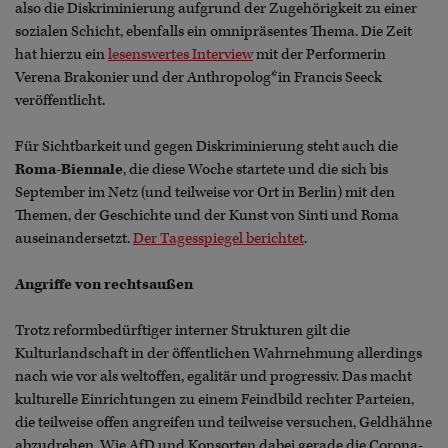
also die Diskriminierung aufgrund der Zugehörigkeit zu einer
sozialen Schicht, ebenfalls ein omnipräsentes Thema. Die Zeit
hat hierzu ein
lesenswertes Interview
mit der Performerin
Verena Brakonier und der Anthropolog*in Francis Seeck
veröffentlicht.
Für Sichtbarkeit und gegen Diskriminierung steht auch die
Roma-Biennale
, die diese Woche startete und die sich bis
September im Netz (und teilweise vor Ort in Berlin) mit den
Themen, der Geschichte und der Kunst von Sinti und Roma
auseinandersetzt.
Der Tagesspiegel berichtet
.
Angriffe von rechtsaußen
Trotz reformbedürftiger interner Strukturen gilt die
Kulturlandschaft in der öffentlichen Wahrnehmung allerdings
nach wie vor als weltoffen, egalitär und progressiv. Das macht
kulturelle Einrichtungen zu einem Feindbild rechter Parteien,
die teilweise offen angreifen und teilweise versuchen, Geldhähne
abzudrehen. Wie AfD und Konsorten dabei gerade die Corona-