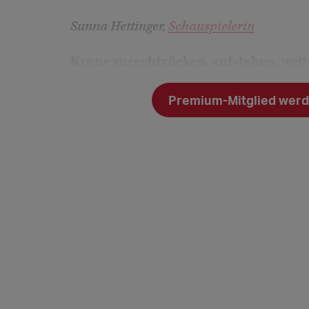
Sunna Hettinger,
Schauspielerin
Krone zurechtrücken, aufstehen, we
"Ich musste in den vergangenen Jahren l
Premium-Mitglied werde
hören, zu vertrauen. Dieses grummelnde
selten und ist ein ganz wichtiger Kompas