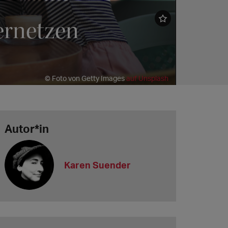
ernetzen
© Foto von Getty Images
auf Unsplash
Autor*in
Karen Suender