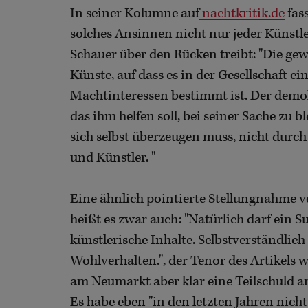
In seiner Kolumne auf
nachtkritik.de
fas
solches Ansinnen nicht nur jeder Künstl
Schauer über den Rücken treibt: "Die g
Künste, auf dass es in der Gesellschaft e
Machtinteressen bestimmt ist. Der demokr
das ihm helfen soll, bei seiner Sache zu b
sich selbst überzeugen muss, nicht dur
und Künstler. "
Eine ähnlich pointierte Stellungnahme v
heißt es zwar auch: "Natürlich darf ein
künstlerische Inhalte. Selbstverständlic
Wohlverhalten.", der Tenor des Artikels 
am Neumarkt aber klar eine Teilschuld an
Es habe eben "in den letzten Jahren nic