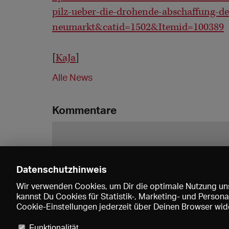
pilz-ueber-die-drohende-abschaffung-de
neumarkt&catid=1502&Itemid=100389
[
KaJa
]
Alle News
Kommentare
Datenschutzhinweis
Wir verwenden Cookies, um Dir die optimale Nutzung uns
kannst Du Cookies für Statistik-, Marketing- und Perso
Cookie-Einstellungen jederzeit über Deinen Browser wide
Funktionalität