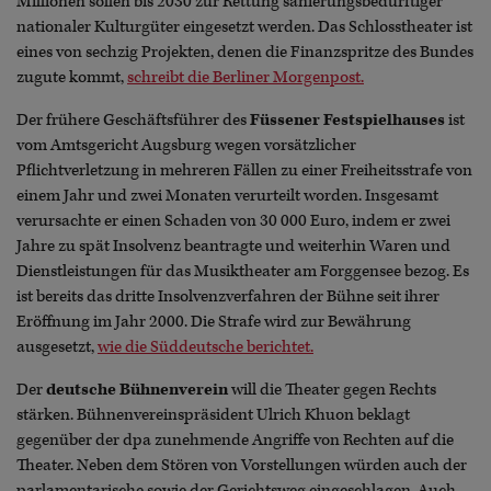
Millionen sollen bis 2030 zur Rettung sanierungsbedürftiger
nationaler Kulturgüter eingesetzt werden. Das Schlosstheater ist
eines von sechzig Projekten, denen die Finanzspritze des Bundes
zugute kommt,
schreibt die Berliner Morgenpost.
Der frühere Geschäftsführer des
Füssener Festspielhauses
ist
vom Amtsgericht Augsburg wegen vorsätzlicher
Pflichtverletzung in mehreren Fällen zu einer Freiheitsstrafe von
einem Jahr und zwei Monaten verurteilt worden. Insgesamt
verursachte er einen Schaden von 30 000 Euro, indem er zwei
Jahre zu spät Insolvenz beantragte und weiterhin Waren und
Dienstleistungen für das Musiktheater am Forggensee bezog. Es
ist bereits das dritte Insolvenzverfahren der Bühne seit ihrer
Eröffnung im Jahr 2000. Die Strafe wird zur Bewährung
ausgesetzt,
wie die Süddeutsche berichtet.
Der
deutsche Bühnenverein
will die Theater gegen Rechts
stärken. Bühnenvereinspräsident Ulrich Khuon beklagt
gegenüber der dpa zunehmende Angriffe von Rechten auf die
Theater. Neben dem Stören von Vorstellungen würden auch der
parlamentarische sowie der Gerichtsweg eingeschlagen. Auch