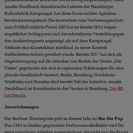
Amelie Deuflhard, künstlerische Leiterin der Hamburger
Kulturfabrik Kampnagel, hat diese Form rechter Agitation
bereits kennengelernt: Die inzwischen vom Verfassungsschutz
zum Prüffall erklärte Partei AfD hat sie bereits 2014 wegen
angeblicher Schlepperei und des scheinbaren Verstoßes gegen
das Ausländergesetz angezeigt, als auf dem Kampnagel-
Gelände eine Kunstaktion stattfand, in deren Kontext
Geflüchteten Schutz gewährt wurde. Bereits 2017 hat sich als
Gegenbewegung auf die Attacken von Rechts der Verein „Die
Vielen“ gegründet, der sich in regionalen Erklärungen für eine
plurale Gesellschaft einsetzt. Berlin, Hamburg, Nordrhein-
Westfalen und Dresden sind bereits Teil der Initiative. Amelie
Deufelhard ist Koordinatorin des Vereins in Hamburg.
Der BR
hat Details.
Auszeichnungen
Der Berliner Theaterpreis geht in diesem Jahr an
She She Pop
.
Das 1993 in Gießen gegründete Performancekollektiv wird für
seine populären Arbeiten ausgezeichnet, die nicht nur die Praxis