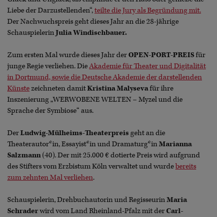
Liebe der Darzustellenden“,
teilte die Jury als Begründung mit.
Der Nachwuchspreis geht dieses Jahr an die 28-jährige
Schauspielerin
Julia Windischbauer.
Zum ersten Mal wurde dieses Jahr der
OPEN-PORT-PREIS
für
junge Regie verliehen. Die
Akademie für Theater und Digitalität
in Dortmund, sowie die Deutsche Akademie der darstellenden
Künste
zeichneten damit
Kristina Malyseva
für ihre
Inszenierung „WERWOBENE WELTEN – Myzel und die
Sprache der Symbiose“ aus.
Der
Ludwig-Mülheims-Theaterpreis
geht an die
Theaterautor*in, Essayist*in und Dramaturg*in
Marianna
Salzmann
(40). Der mit 25.000 € dotierte Preis wird aufgrund
des Stifters vom Erzbistum Köln verwaltet und wurde
bereits
zum zehnten Mal verliehen
.
Schauspielerin, Drehbuchautorin und Regisseurin
Maria
Schrader
wird vom Land Rheinland-Pfalz mit der
Carl-