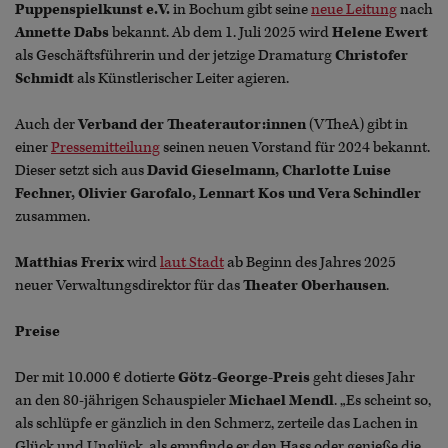
Puppenspielkunst e.V.
in Bochum gibt seine
neue Leitung
nach
Annette Dabs
bekannt. Ab dem 1. Juli 2025 wird
Helene Ewert
als Geschäftsführerin und der jetzige Dramaturg
Christofer
Schmidt
als Künstlerischer Leiter agieren.
Auch der
Verband der Theaterautor:innen
(VTheA) gibt in
einer
Pressemitteilung
seinen neuen Vorstand für 2024 bekannt.
Dieser setzt sich aus
David Gieselmann, Charlotte Luise
Fechner, Olivier Garofalo, Lennart Kos und Vera Schindler
zusammen.
Matthias Frerix
wird
laut Stadt
ab Beginn des Jahres 2025
neuer Verwaltungsdirektor für das
Theater Oberhausen
.
Preise
Der mit 10.000 € dotierte
Götz-George-Preis
geht dieses Jahr
an den 80-jährigen Schauspieler
Michael Mendl
. „Es scheint so,
als schlüpfe er gänzlich in den Schmerz, zerteile das Lachen in
Glück und Unglück, als empfinde er den Hass oder genieße die