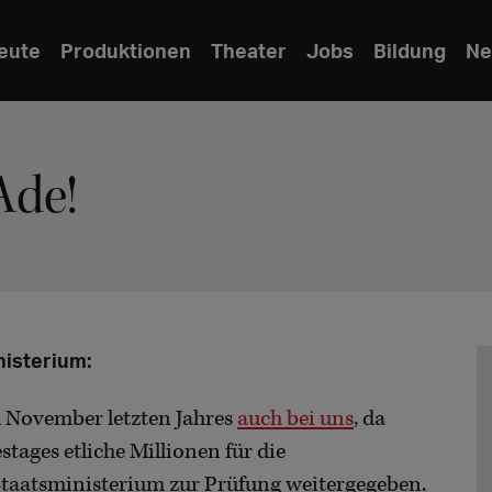
eute
Produktionen
Theater
Jobs
Bildung
Ne
Ade!
isterium:
 November letzten Jahres
auch bei uns
, da
ages etliche Millionen für die
taatsministerium zur Prüfung weitergegeben.