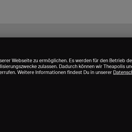
erer Webseite zu ermöglichen. Es werden für den Betrieb de
nalisierungszwecke zulassen. Dadurch können wir Theapolis un
rrufen. Weitere Informationen findest Du in unserer
Datensc
ise und Mitgliedschaften
KIBA
Gagenspiegel
Mediadaten
Über 
Impressum
AGB
Datenschutz
Kontakt
Hilfe
Newsletter