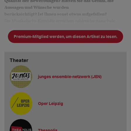
Qualität der Bewerbungen? Hatten Sie das Gefühl, die
Aussagen und Wünsche wurden
berücksichtigt? Ist Ihnen sonst etwas aufgefallen?
Die Musikalische Komödie erreichen zahlreiche pauschale
Initiativbewerbungen, die teilweise unpassende Anreden oder
Profile enthalten. Viele davon spiegeln nicht den Charakter
Premium-Mitglied werden, um diesen Artikel zu lesen.
eines Musiktheaters mit Sc
Theater
junges ensemble-netzwerk (JEN)
Oper Leipzig
Theapolis