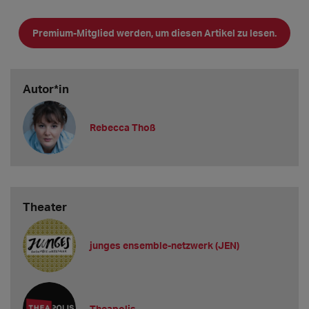
Wie gehen Sie generell mit Initiativbewerbungen um?
Premium-Mitglied werden, um diesen Artikel zu lesen.
Wir sammeln und sichten. Sobald wir wissen, dass wir Vakanzen
haben, werden Vorsprechen terminiert und die Bewerbungen
genauer geprüft.
Autor*in
Wie
Rebecca Thoß
Theater
junges ensemble-netzwerk (JEN)
Theapolis