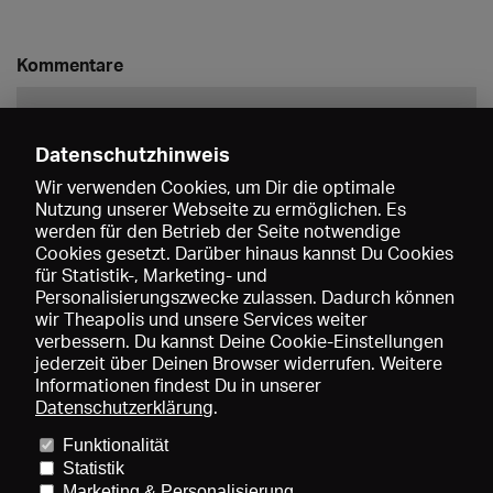
Kommentare
Datenschutzhinweis
Wir verwenden Cookies, um Dir die optimale
Nutzung unserer Webseite zu ermöglichen. Es
werden für den Betrieb der Seite notwendige
Speichern
Cookies gesetzt. Darüber hinaus kannst Du Cookies
für Statistik-, Marketing- und
Personalisierungszwecke zulassen. Dadurch können
wir Theapolis und unsere Services weiter
verbessern. Du kannst Deine Cookie-Einstellungen
jederzeit über Deinen Browser widerrufen. Weitere
Informationen findest Du in unserer
Datenschutzerklärung
.
Funktionalität
Preise und Mitgliedschaften
KIBA
Gagenspiegel
Statistik
Mediadaten
Über uns
Impressum
AGB
Datenschutz
Marketing & Personalisierung