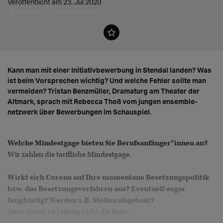
Veröffentlicht am 23. Jul 2020
Stendal, Sachsen-Anhalt
Kann man mit einer Initiativbewerbung in Stendal landen? Was
ist beim Vorsprechen wichtig? Und welche Fehler sollte man
vermeiden? Tristan Benzmüller, Dramaturg am Theater der
Altmark, sprach mit Rebecca Thoß vom jungen ensemble-
netzwerk über Bewerbungen im Schauspiel.
Welche Mindestgage bieten Sie Berufsanfänger*innen an?
Wir zahlen die tarifliche Mindestgage.
Wirkt sich Corona auf Ihre momentane Besetzungspolitik
bzw. das Besetzungsverfahren aus? Eventuell sogar
langfristig? Werden z.B. Stellen abgebaut?
Nein, davon ist bislang nicht die Rede.