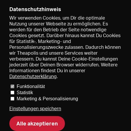
Datenschutzhinweis
Wir verwenden Cookies, um Dir die optimale
Nutzung unserer Webseite zu ermöglichen. Es
werden für den Betrieb der Seite notwendige
Speichern
Cookies gesetzt. Darüber hinaus kannst Du Cookies
für Statistik-, Marketing- und
Personalisierungszwecke zulassen. Dadurch können
wir Theapolis und unsere Services weiter
verbessern. Du kannst Deine Cookie-Einstellungen
jederzeit über Deinen Browser widerrufen. Weitere
Informationen findest Du in unserer
Datenschutzerklärung
.
Funktionalität
Preise und Mitgliedschaften
KIBA
Gagenspiegel
Statistik
Mediadaten
Über uns
Impressum
AGB
Datenschutz
Marketing & Personalisierung
Kontakt
Hilfe
Newsletter
Einstellungen speichern
Alle akzeptieren