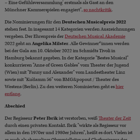
– Eine Gefühlsversammlung' erstmals als Gast an den
Münchner Kammerspielen engagiert",
so nachtkritik
.
Die Nominierungen für den
Deutschen Musicalpreis 2022
stehen fest. In insgesamt 14 Kategorien werden Auszeichnungen
vergeben. Der Ehrenpreis der
Deutschen Musical Akademie
2022 geht an
Angelika Milster
. Alle Gewinner*innen werden
bei der Gala am 10. Oktober 2022 im Schmidts Tivoli in
Hamburg bekannt gegeben. In der Kategorie "Bestes Musical"
konkurrieren "Anne of Green Gables" vom Theater der Jugend
(Wien) mit "Fanny und Alexander" vom Landestheater Linz
sowie mit "Ku’damm 56" von BMG&popout / Theater des
Westens (Berlin). Zu den weiteren Nominierten geht es
hier
entlang
.
Abschied
Der Regisseur
Peter Ibrik
ist verstorben, weiß
Theater der Zeit
durch einen privaten Kontakt. Ibrik "wirkte als Regisseur vor
allem in den 1970er und 1980er Jahren", heißt es dort. Vielen ist
er auch als ehemaliger Oberspielleiter und Chefregisseur des