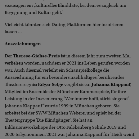
sozusagen ein ‚kulturelles Blinddate‘, bei dem es zugleich um
Begegnung und Kultur geht."
Vielleicht könnten sich Dating-Plattformen hier inspirieren
lassen …
Auszeichnungen
Der
Therese-Giehse-Preis
ist in diesem Jahr zum zweiten Mal
verliehen worden, nachdem er 2021 ins Leben gerufen worden
war. Auch diesmal verleiht ein Schauspielkollege die
Auszeichnung für ein besonders nachhaltiges, berührendes
Theaterereignis:
Edgar Selge
vergibt sie an
Johanna Klappauf
,
Mitglied im Ensemble der Münchner Kammerspiele, für ihre
Leistung in der Inszenierung "Wer immer hofft, stirbt singend".
Johanna Klappauf "wurde 1999 in München geboren. Sie
arbeitet bei der SWW München Weberei und spielt bei der
Theatergruppe 'Die Blindgänger'. Sie hat an
Inklusionsworkshops der Otto Falckenberg Schule 2019 und
2020 teilgenommen. 2021 war Johanna Kappauf für 'Heidi weint