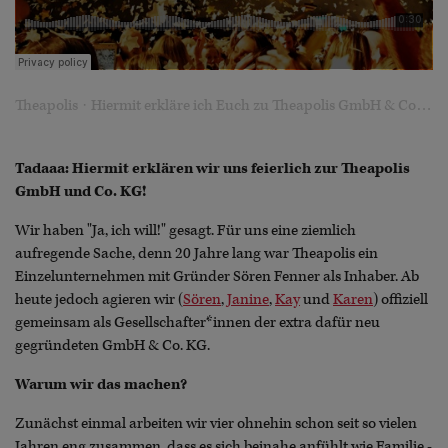
·
Theapolis
Hiermit erkläre ich Euch zu Theapolis GmbH & Co. KG
Tadaaa: Hiermit erklären wir uns feierlich zur Theapolis
GmbH und Co. KG!
Wir haben "Ja, ich will!" gesagt. Für uns eine ziemlich
aufregende Sache, denn 20 Jahre lang war Theapolis ein
Einzelunternehmen mit Gründer Sören Fenner als Inhaber. Ab
heute jedoch agieren wir (
Sören
,
Janine
,
Kay
und
Karen
) offiziell
gemeinsam als Gesellschafter*innen der extra dafür neu
gegründeten GmbH & Co. KG.
Warum wir das machen?
Zunächst einmal arbeiten wir vier ohnehin schon seit so vielen
Jahren eng zusammen, dass es sich beinahe anfühlt wie Familie -