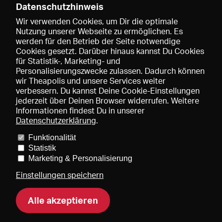
Datenschutzhinweis
Wir verwenden Cookies, um Dir die optimale
Nutzung unserer Webseite zu ermöglichen. Es
werden für den Betrieb der Seite notwendige
Speichern
Cookies gesetzt. Darüber hinaus kannst Du Cookies
für Statistik-, Marketing- und
Personalisierungszwecke zulassen. Dadurch können
wir Theapolis und unsere Services weiter
verbessern. Du kannst Deine Cookie-Einstellungen
jederzeit über Deinen Browser widerrufen. Weitere
Informationen findest Du in unserer
Datenschutzerklärung
.
Funktionalität
Preise und Mitgliedschaften
KIBA
Gagenspiegel
Statistik
Mediadaten
Über uns
Impressum
AGB
Datenschutz
Marketing & Personalisierung
Kontakt
Hilfe
Newsletter
Einstellungen speichern
Alle akzeptieren
DE
EN
FR