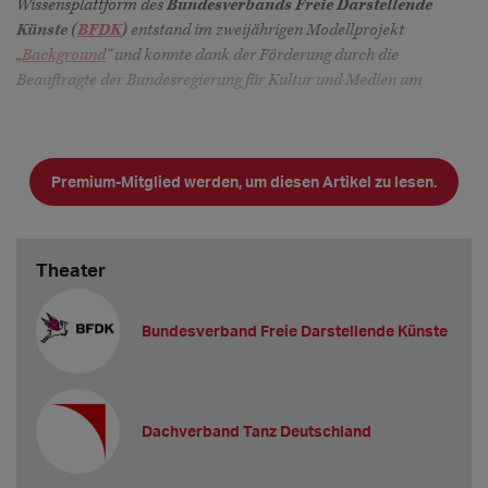
Wissensplattform des
Bundesverbands Freie Darstellende
Künste (
BFDK
)
entstand im zweijährigen Modellprojekt
„
Background
“ und konnte dank der Förderung durch die
Beauftragte der Bundesregierung für Kultur und Medien um
Premium-Mitglied werden, um diesen Artikel zu lesen.
Theater
Bundesverband Freie Darstellende Künste
Dachverband Tanz Deutschland