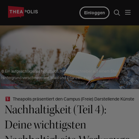
Einloggen
© Ein aufgeschlagenes Notizbuch mit Kugelschreiber auf einem Stein, im
Hintergrund verschwommen Wald und Pflanzen. Foto:
Getty Images für
Unsplash+
Theapolis präsentiert den Campus (Freie) Darstellende Künste
Nachhaltigkeit (Teil 4):
Deine wichtigsten