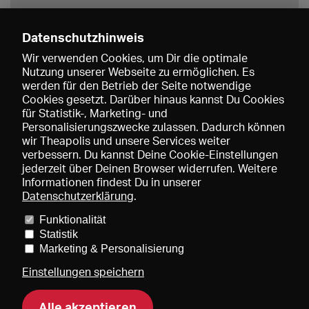
Datenschutzhinweis
Wir verwenden Cookies, um Dir die optimale
Nutzung unserer Webseite zu ermöglichen. Es
werden für den Betrieb der Seite notwendige
Speichern
Cookies gesetzt. Darüber hinaus kannst Du Cookies
für Statistik-, Marketing- und
Personalisierungszwecke zulassen. Dadurch können
wir Theapolis und unsere Services weiter
verbessern. Du kannst Deine Cookie-Einstellungen
jederzeit über Deinen Browser widerrufen. Weitere
Informationen findest Du in unserer
Datenschutzerklärung
.
Funktionalität
Preise und Mitgliedschaften
KIBA
Gagenspiegel
Statistik
Mediadaten
Über uns
Impressum
AGB
Datenschutz
Marketing & Personalisierung
Kontakt
Hilfe
Newsletter
Einstellungen speichern
Alle akzeptieren