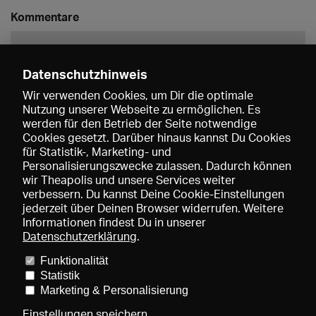
Kommentare
Datenschutzhinweis
Wir verwenden Cookies, um Dir die optimale
Nutzung unserer Webseite zu ermöglichen. Es
werden für den Betrieb der Seite notwendige
Speichern
Cookies gesetzt. Darüber hinaus kannst Du Cookies
für Statistik-, Marketing- und
Personalisierungszwecke zulassen. Dadurch können
wir Theapolis und unsere Services weiter
verbessern. Du kannst Deine Cookie-Einstellungen
jederzeit über Deinen Browser widerrufen. Weitere
Informationen findest Du in unserer
Datenschutzerklärung
.
Funktionalität
Preise und Mitgliedschaften
KIBA
Gagenspiegel
Statistik
Mediadaten
Über uns
Impressum
AGB
Datenschutz
Marketing & Personalisierung
Kontakt
Hilfe
Newsletter
Einstellungen speichern