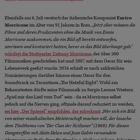
Ebenfalls am 6. Juli verstarb der italienische Komponist
Enrico
Morricone
im Alter von 91 Jahren in Rom.
„Jetzt aber müssen die
Filme und deren Produzenten ohne die Musik von Ennio
Morricone auskommen, die ein Bild oft bereits entworfen,
umrissen und konturiert hatten, bevor es das Bild überhaupt gab.“
würdigt die Stuttgarter Zeitung Morricone
, der über 500
Filmmusiken geschrieben hat und 2007 mit dem Oscar für sein
Lebenswerk geehrt wurde. 2016 erhielt er nach zahlreichen
Nominierungen darüber hinaus einen Oscar für den
Soundtrack zu Tarantinos „The Hateful Eight“. Wohl am
Bekanntesten dürfte seine Filmmusik zu Sergio Leones Western
„Spiel mir das Lied vom Tod“ sein - da es Morricone selbst
jedoch auf die Nerven ging, oftmals darauf reduziert zu werden,
sei hier „Der Spiegel“ empfohlen, der schwärmt
:
„Wer sich ein Bild
von seiner musikalischen Meisterschaft machen will, der lausche
dem Titelthema von "Der Clan der Sizilianer" (1969). Für diesen
Gangsterfilm mit Alain Delon und Jean Gabin verwendete