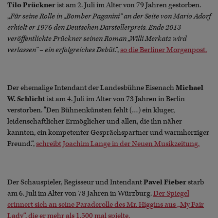
Tilo Prückner
ist am 2. Juli im Alter von 79 Jahren gestorben.
„
Für seine Rolle in „Bomber Paganini“ an der Seite von Mario Adorf
erhielt er 1976 den Deutschen Darstellerpreis. Ende 2013
veröffentlichte Prückner seinen Roman „Willi Merkatz wird
verlassen“ – ein erfolgreiches Debüt.“
,
so die Berliner Morgenpost.
Der ehemalige Intendant der Landesbühne Eisenach
Michael
W. Schlicht
ist am 4. Juli im Alter von 73 Jahren in Berlin
verstorben. "Den Bühnenkünsten fehlt (…) ein kluger,
leidenschaftlicher Ermöglicher und allen, die ihn näher
kannten, ein kompetenter Gesprächspartner und warmherziger
Freund.“,
schreibt Joachim Lange in der Neuen Musikzeitung.
Der Schauspieler, Regisseur und Intendant
Pavel Fieber
starb
am 6. Juli im Alter von 78 Jahren in Würzburg.
Der Spiegel
erinnert sich an seine Paraderolle des Mr. Higgins aus „My Fair
Lady“, die er mehr als 1.500 mal spielte.