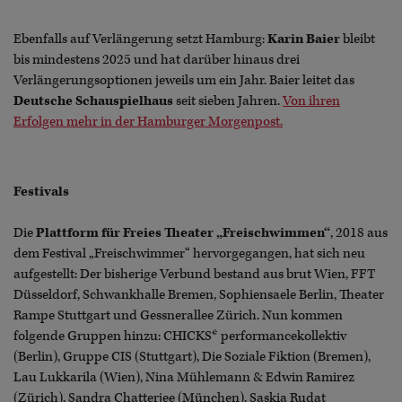
Ebenfalls auf Verlängerung setzt Hamburg:
Karin Baier
bleibt
bis mindestens 2025 und hat darüber hinaus drei
Verlängerungsoptionen jeweils um ein Jahr. Baier leitet das
Deutsche Schauspielhaus
seit sieben Jahren.
Von ihren
Erfolgen mehr in der Hamburger Morgenpost.
Festivals
Die
Plattform für Freies Theater „Freischwimmen“
, 2018 aus
dem Festival „Freischwimmer“ hervorgegangen, hat sich neu
aufgestellt: Der bisherige Verbund bestand aus brut Wien, FFT
Düsseldorf, Schwankhalle Bremen, Sophiensaele Berlin, Theater
Rampe Stuttgart und Gessnerallee Zürich. Nun kommen
folgende Gruppen hinzu: CHICKS* performancekollektiv
(Berlin), Gruppe CIS (Stuttgart), Die Soziale Fiktion (Bremen),
Lau Lukkarila (Wien), Nina Mühlemann & Edwin Ramirez
(Zürich), Sandra Chatterjee (München), Saskia Rudat