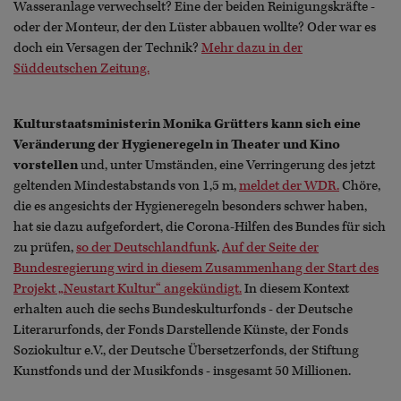
Wasseranlage verwechselt? Eine der beiden Reinigungskräfte -
oder der Monteur, der den Lüster abbauen wollte? Oder war es
doch ein Versagen der Technik?
Mehr dazu in der
Süddeutschen Zeitung.
Kulturstaatsministerin Monika Grütters kann sich eine
Veränderung der Hygieneregeln in Theater und Kino
vorstellen
und, unter Umständen, eine Verringerung des jetzt
geltenden Mindestabstands von 1,5 m,
meldet der WDR.
Chöre,
die es angesichts der Hygieneregeln besonders schwer haben,
hat sie dazu aufgefordert, die Corona-Hilfen des Bundes für sich
zu prüfen,
so der Deutschlandfunk
.
Auf der Seite der
Bundesregierung wird in diesem Zusammenhang der Start des
Projekt „Neustart Kultur“ angekündigt.
In diesem Kontext
erhalten auch die sechs Bundeskulturfonds - der Deutsche
Literarurfonds, der Fonds Darstellende Künste, der Fonds
Soziokultur e.V., der Deutsche Übersetzerfonds, der Stiftung
Kunstfonds und der Musikfonds - insgesamt 50 Millionen.