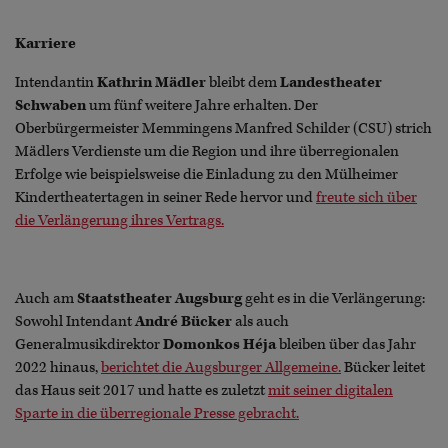
Karriere
Intendantin
Kathrin Mädler
bleibt dem
Landestheater
Schwaben
um fünf weitere Jahre erhalten. Der
Oberbürgermeister Memmingens Manfred Schilder (CSU) strich
Mädlers Verdienste um die Region und ihre überregionalen
Erfolge wie beispielsweise die Einladung zu den Mülheimer
Kindertheatertagen in seiner Rede hervor und
freute sich über
die Verlängerung ihres Vertrags.
Auch am
Staatstheater Augsburg
geht es in die Verlängerung:
Sowohl Intendant
André Bücker
als auch
Generalmusikdirektor
Domonkos Héja
bleiben über das Jahr
2022 hinaus,
berichtet die Augsburger Allgemeine.
Bücker leitet
das Haus seit 2017 und hatte es zuletzt
mit seiner digitalen
Sparte in die überregionale Presse gebracht.