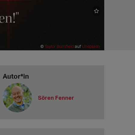
en!"
©
Taylor Burnfield
auf
Unsplash
Autor*in
Sören Fenner