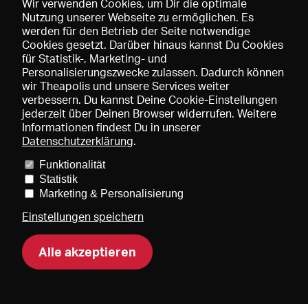
Wir verwenden Cookies, um Dir die optimale
Nutzung unserer Webseite zu ermöglichen. Es
werden für den Betrieb der Seite notwendige
Speichern
Cookies gesetzt. Darüber hinaus kannst Du Cookies
für Statistik-, Marketing- und
Personalisierungszwecke zulassen. Dadurch können
wir Theapolis und unsere Services weiter
verbessern. Du kannst Deine Cookie-Einstellungen
jederzeit über Deinen Browser widerrufen. Weitere
Informationen findest Du in unserer
Datenschutzerklärung
.
Funktionalität
Preise und Mitgliedschaften
KIBA
Gagenspiegel
Statistik
Mediadaten
Über uns
Impressum
AGB
Datenschutz
Marketing & Personalisierung
Kontakt
Hilfe
Newsletter
Einstellungen speichern
Alle akzeptieren
DE
EN
FR