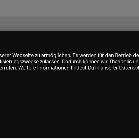
erer Webseite zu ermöglichen. Es werden für den Betrieb de
nalisierungszwecke zulassen. Dadurch können wir Theapolis un
rrufen. Weitere Informationen findest Du in unserer
Datensc
ise und Mitgliedschaften
KIBA
Gagenspiegel
Mediadaten
Über 
Impressum
AGB
Datenschutz
Kontakt
Hilfe
Newsletter