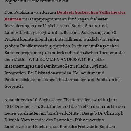
Pegida und Fremdenfeindlichkeit.
Dem Publikum wurden am
Deutsch-Sorbischen Volkstheater
Bautzen
im Hauptprogramm an fünf Tagen die besten
Inszenierungen der 11 sächsischen Stadt-, Staats- und
Landestheater gezeigt worden. Bei einer Auslastung von 90
Prozent konnte Intendant Lutz Hillmann wirklich von einem
großem Publikumserfolg sprechen. In einem umfangreichen
Rahmenprogramm präsentierten die sächsischen Theater unter
dem Motto “WILLKOMMEN ANDERSWO” Projekte,
Inszenierungen und Denkanstöße zu Flucht, Asyl und
Integration. Bei Diskussionsrunden, Kolloquium und
Podiumsdiskussion kamen Theatermacher und Publikum ins
Gespräch.
Ausrichter des 10. Sächsischen Theatertreffens wird im Jahr
2018 Dresden sein. Stattfinden soll das Treffen dann dort in den
neuen Spielstätten im ”Kraftwerk Mitte“. Das gab Dr. Christoph
Dittrich, Vorsitzender des Deutschen Bühnenvereins,
Landesverband Sachsen, am Ende des Festivals in Bautzen