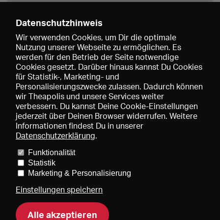
Datenschutzhinweis
Wir verwenden Cookies, um Dir die optimale
Nutzung unserer Webseite zu ermöglichen. Es
werden für den Betrieb der Seite notwendige
Speichern
Cookies gesetzt. Darüber hinaus kannst Du Cookies
für Statistik-, Marketing- und
Personalisierungszwecke zulassen. Dadurch können
wir Theapolis und unsere Services weiter
verbessern. Du kannst Deine Cookie-Einstellungen
jederzeit über Deinen Browser widerrufen. Weitere
Informationen findest Du in unserer
Datenschutzerklärung
.
Funktionalität
Preise und Mitgliedschaften
KIBA
Gagenspiegel
Statistik
Mediadaten
Über uns
Impressum
AGB
Datenschutz
Marketing & Personalisierung
Kontakt
Hilfe
Newsletter
Einstellungen speichern
Alle akzeptieren