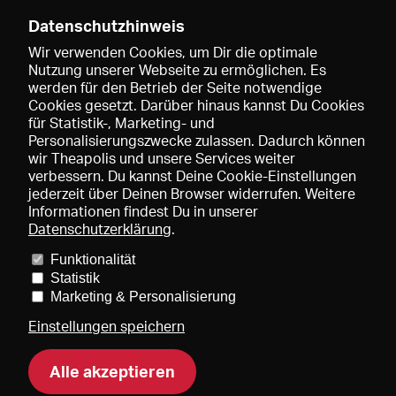
Datenschutzhinweis
Wir verwenden Cookies, um Dir die optimale
Nutzung unserer Webseite zu ermöglichen. Es
werden für den Betrieb der Seite notwendige
Speichern
Cookies gesetzt. Darüber hinaus kannst Du Cookies
für Statistik-, Marketing- und
Personalisierungszwecke zulassen. Dadurch können
wir Theapolis und unsere Services weiter
verbessern. Du kannst Deine Cookie-Einstellungen
jederzeit über Deinen Browser widerrufen. Weitere
Informationen findest Du in unserer
Datenschutzerklärung
.
Funktionalität
Preise und Mitgliedschaften
KIBA
Gagenspiegel
Statistik
Mediadaten
Über uns
Impressum
AGB
Datenschutz
Marketing & Personalisierung
Kontakt
Hilfe
Newsletter
Einstellungen speichern
Alle akzeptieren