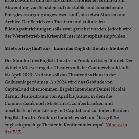
Erbe bewahren und die aus konservatorischen Gründen zur
Abwendung von Schäden auf die stabile und ausreichende
Energieversorgung angewiesen sind", also etwa Museen und
Archive. Der Betrieb von Theatern und kulturellen
Bildungseinrichtungen solle zwar gewahrt werden, jedoch wird
der Weiterbetrieb im Krisenfall hier nicht explizit empfohlen.
Mietvertrag läuft aus - kann das English Theatre bleiben?
Der Standort des English Theatre in Frankfurt ist gefährdet. Der
aktuelle Mietvertrag des Theaters mit der Commerzbank läuft
bis April 2023. Ab dann soll das Theater das Haus in der
Gallusanlage räumen. Ab 2024 wird das Gebäude von
CapitaLand übernommen. Es geht Intendant Daniel Nicolai
darum, den Zeitraum von April bis Januar, in dem die
Commerzbank noch Mieterin ist, zu überbrücken und
anschließend eine Lösung mit CapitaLand zu finden. Bei dem
English Theatre Frankfurt handelt es sich um "das größte
englischsprachige Theater in Kontinentaleuropa".
Näheres in
der FAZ
.