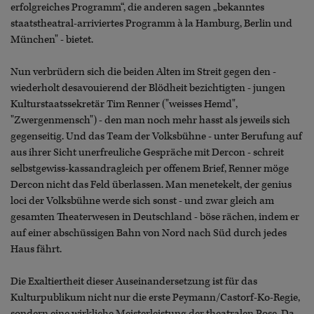
erfolgreiches Programm“, die anderen sagen „bekanntes
staatstheatral-arriviertes Programm à la Hamburg, Berlin und
München" - bietet.
Nun verbrüdern sich die beiden Alten im Streit gegen den -
wiederholt desavouierend der Blödheit bezichtigten - jungen
Kulturstaatssekretär Tim Renner ("weisses Hemd",
"Zwergenmensch") - den man noch mehr hasst als jeweils sich
gegenseitig. Und das Team der Volksbühne - unter Berufung auf
aus ihrer Sicht unerfreuliche Gespräche mit Dercon - schreit
selbstgewiss-kassandragleich per offenem Brief, Renner möge
Dercon nicht das Feld überlassen. Man menetekelt, der genius
loci der Volksbühne werde sich sonst - und zwar gleich am
gesamten Theaterwesen in Deutschland - böse rächen, indem er
auf einer abschüssigen Bahn von Nord nach Süd durch jedes
Haus fährt.
Die Exaltiertheit dieser Auseinandersetzung ist für das
Kulturpublikum nicht nur die erste Peymann/Castorf-Ko-Regie,
sondern eine wirkliche Meisterleistung der theatralen Pose. Da