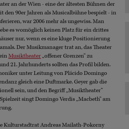
ater an der Wien - eine der ältesten Bühnen der
eit den 90er Jahren als Musicalbühne bespielt - in
ferieren, war 2006 mehr als ungewiss. Man
be es womöglich keinen Platz für ein drittes
äuser nur, wenn es eine kluge Positionierung
damals. Der Musikmanager trat an, das Theater
 ein
Musiktheater
„offener Grenzen“ zu
nd 21. Jahrhunderts sollten das Profil bilden.
honiker unter Leitung von Plácido Domingo
tendanz gleich eine Duftmarke. Geyer gab die
nell sein, und den Begriff „Musiktheater“
Spielzeit singt Domingo Verdis „Macbeth“ am
erung.
 Kulturstadtrat Andreas Mailath-Pokorny