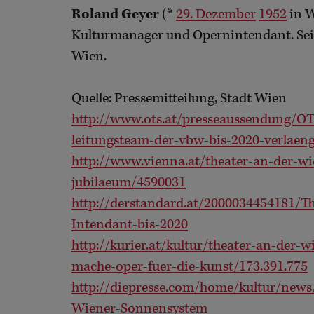
Roland Geyer
(*
29. Dezember
1952
in W
Kulturmanager und Opernintendant. Seit
Wien.
Quelle: Pressemitteilung, Stadt Wien
http://www.ots.at/presseaussendung/O
leitungsteam-der-vbw-bis-2020-verlaeng
http://www.vienna.at/theater-an-der-wi
jubilaeum/4590031
http://derstandard.at/2000034454181/T
Intendant-bis-2020
http://kurier.at/kultur/theater-an-der-w
mache-oper-fuer-die-kunst/173.391.775
http://diepresse.com/home/kultur/news
Wiener-Sonnensystem