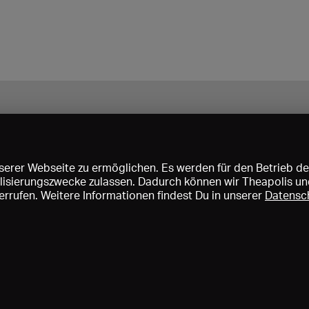
erer Webseite zu ermöglichen. Es werden für den Betrieb de
nalisierungszwecke zulassen. Dadurch können wir Theapolis un
rrufen. Weitere Informationen findest Du in unserer
Datensc
ise und Mitgliedschaften
KIBA
Gagenspiegel
Mediadaten
Über 
Impressum
AGB
Datenschutz
Kontakt
Hilfe
Newsletter